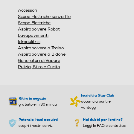
una
finestra
Accessori
modale.
Scope Elettriche senza filo
Scope Elettriche
Aspirapolvere Robot
Lavapavimenti
Idropulitrici
Aspirapolvere a Traino
Aspirapolvere a Bidone
Generatori di Vapore
Pulizia, Stiro e Cucito
Iscriviti a Star Club
Ritiro in negozio
accumula punti e
gratuito e in 30 minuti
vantaggi
Potenzia i tuoi acquisti
Hai dubbi per l'ordine?
scopri i nostri servizi
Leggi le FAQ o contattaci