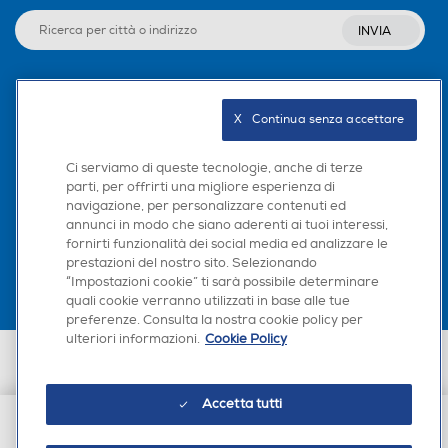
INVIA
Seguici sui social
X   Continua senza accettare
Ci serviamo di queste tecnologie, anche di terze
parti, per offrirti una migliore esperienza di
navigazione, per personalizzare contenuti ed
Scarica la nostra app
annunci in modo che siano aderenti ai tuoi interessi,
fornirti funzionalità dei social media ed analizzare le
prestazioni del nostro sito. Selezionando
“Impostazioni cookie” ti sarà possibile determinare
quali cookie verranno utilizzati in base alle tue
preferenze. Consulta la nostra cookie policy per
ulteriori informazioni.
Cookie Policy
Euronics Italia SpA. Sede legale Via Montefeltro, 6/a 20156 Milano
Partita Iva, Codice Fiscale e iscrizione CCIAA Milano Monza Brianza Lodi
n. 13337170156. Codice intermediario SDI: HHBD9AK. Vendite soggette
Accetta tutti
agli Artt. 45 e ss del Codice del Consumo in tema di Diritti dei
Consumatori.
€ 10,90