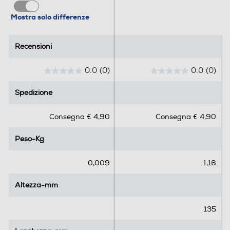
Mostra solo differenze
Recensioni
Recensioni
0.0
(0)
0.0
(0)
0
0
.
.
Spedizione
Spedizione
0
0
s
s
Consegna € 4,90
Consegna € 4,90
u
u
5
5
Peso-Kg
Peso-Kg
s
s
t
t
e
e
0,009
1,16
l
l
l
l
Altezza-mm
Altezza-mm
e
e
.
.
135