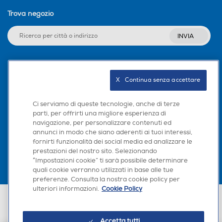
Trova negozio
INVIA
Seguici sui social
X   Continua senza accettare
Ci serviamo di queste tecnologie, anche di terze
parti, per offrirti una migliore esperienza di
navigazione, per personalizzare contenuti ed
Scarica la nostra app
annunci in modo che siano aderenti ai tuoi interessi,
fornirti funzionalità dei social media ed analizzare le
prestazioni del nostro sito. Selezionando
“Impostazioni cookie” ti sarà possibile determinare
quali cookie verranno utilizzati in base alle tue
preferenze. Consulta la nostra cookie policy per
ulteriori informazioni.
Cookie Policy
Euronics Italia SpA. Sede legale Via Montefeltro, 6/a 20156 Milano
Partita Iva, Codice Fiscale e iscrizione CCIAA Milano Monza Brianza Lodi
n. 13337170156. Codice intermediario SDI: HHBD9AK. Vendite soggette
Accetta tutti
agli Artt. 45 e ss del Codice del Consumo in tema di Diritti dei