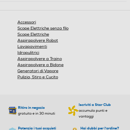
azione
aprirà
una
finestra
Accessori
modale.
Scope Elettriche senza filo
Scope Elettriche
Aspirapolvere Robot
Lavapavimenti
Idropulitrici
Aspirapolvere a Traino
Aspirapolvere a Bidone
Generatori di Vapore
Pulizia, Stiro e Cucito
Iscriviti a Star Club
Ritiro in negozio
accumula punti e
gratuito e in 30 minuti
vantaggi
Potenzia i tuoi acquisti
Hai dubbi per l'ordine?