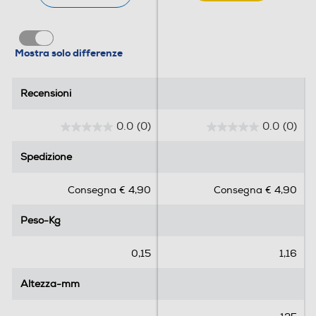
Mostra solo differenze
Recensioni
Recensioni
0.0
(0)
0.0
(0)
0
0
.
.
Spedizione
Spedizione
0
0
s
s
Consegna € 4,90
Consegna € 4,90
u
u
5
5
Peso-Kg
Peso-Kg
s
s
t
t
e
e
0,15
1,16
l
l
l
l
Altezza-mm
Altezza-mm
e
e
.
.