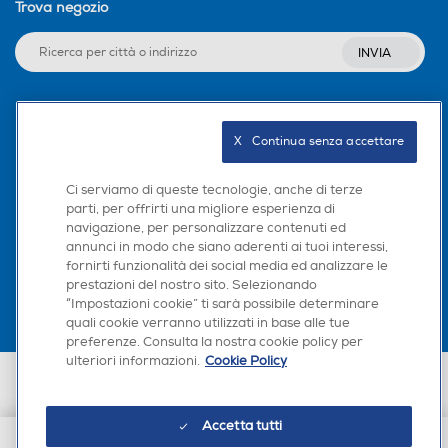
Trova negozio
INVIA
Seguici sui social
X   Continua senza accettare
Ci serviamo di queste tecnologie, anche di terze
parti, per offrirti una migliore esperienza di
navigazione, per personalizzare contenuti ed
Scarica la nostra app
annunci in modo che siano aderenti ai tuoi interessi,
fornirti funzionalità dei social media ed analizzare le
prestazioni del nostro sito. Selezionando
“Impostazioni cookie” ti sarà possibile determinare
quali cookie verranno utilizzati in base alle tue
preferenze. Consulta la nostra cookie policy per
ulteriori informazioni.
Cookie Policy
Euronics Italia SpA. Sede legale Via Montefeltro, 6/a 20156 Milano
Partita Iva, Codice Fiscale e iscrizione CCIAA Milano Monza Brianza Lodi
n. 13337170156. Codice intermediario SDI: HHBD9AK. Vendite soggette
Accetta tutti
agli Artt. 45 e ss del Codice del Consumo in tema di Diritti dei
Consumatori.