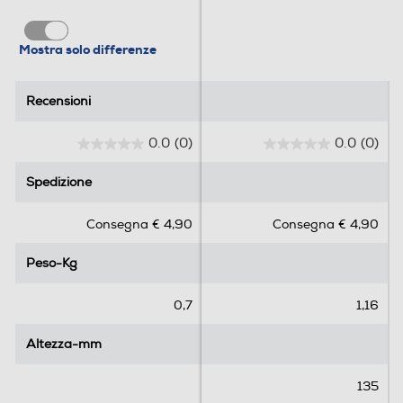
Mostra solo differenze
Recensioni
Recensioni
0.0
(0)
0.0
(0)
0
0
.
.
Spedizione
Spedizione
0
0
s
s
Consegna € 4,90
Consegna € 4,90
u
u
5
5
Peso-Kg
Peso-Kg
s
s
t
t
e
e
0,7
1,16
l
l
l
l
Altezza-mm
Altezza-mm
e
e
.
.
135