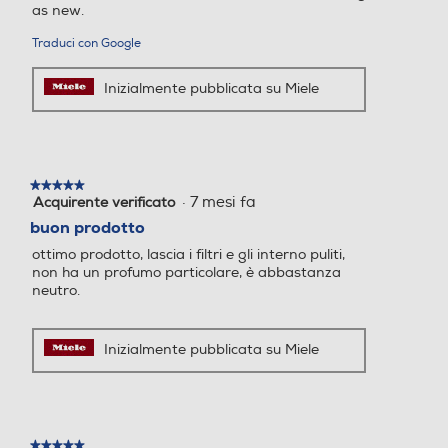
as new.
Traduci con Google
Inizialmente pubblicata su Miele
★★★★★
★★★★★
·
7 mesi fa
Acquirente verificato
5
su
buon prodotto
5
ottimo prodotto, lascia i filtri e gli interno puliti,
stelle.
non ha un profumo particolare, è abbastanza
neutro.
Inizialmente pubblicata su Miele
★★★★★
★★★★★