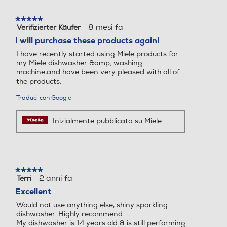
★★★★★
★★★★★
·
8 mesi fa
Verifizierter Käufer
5
su
I will purchase these products again!
5
I have recently started using Miele products for
stelle.
my Miele dishwasher &amp; washing
machine,and have been very pleased with all of
the products.
Traduci con Google
Inizialmente pubblicata su Miele
★★★★★
★★★★★
·
2 anni fa
Terri
5
su
Excellent
5
Would not use anything else, shiny sparkling
stelle.
dishwasher. Highly recommend.
My dishwasher is 14 years old & is still performing