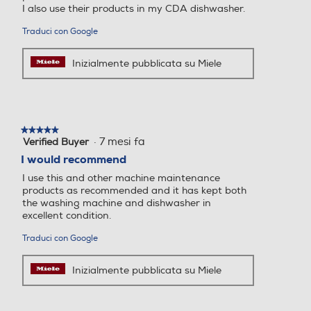
I also use their products in my CDA dishwasher.
Traduci con Google
Inizialmente pubblicata su Miele
★★★★★
★★★★★
·
7 mesi fa
Verified Buyer
5
su
I would recommend
5
I use this and other machine maintenance
stelle.
products as recommended and it has kept both
the washing machine and dishwasher in
excellent condition.
Traduci con Google
Inizialmente pubblicata su Miele