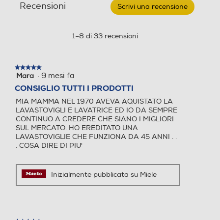
Recensioni
Scrivi una recensione
.
CLEAN
Questa
azione
aprirà
1–8 di 33 recensioni
una
finestra
modale.
★★★★★
★★★★★
·
9 mesi fa
Mara
5
su
CONSIGLIO TUTTI I PRODOTTI
5
MIA MAMMA NEL 1970 AVEVA AQUISTATO LA
stelle.
LAVASTOVIGLI E LAVATRICE ED IO DA SEMPRE
CONTINUO A CREDERE CHE SIANO I MIGLIORI
SUL MERCATO. HO EREDITATO UNA
LAVASTOVIGLIE CHE FUNZIONA DA 45 ANNI . .
. COSA DIRE DI PIU'
Inizialmente pubblicata su Miele