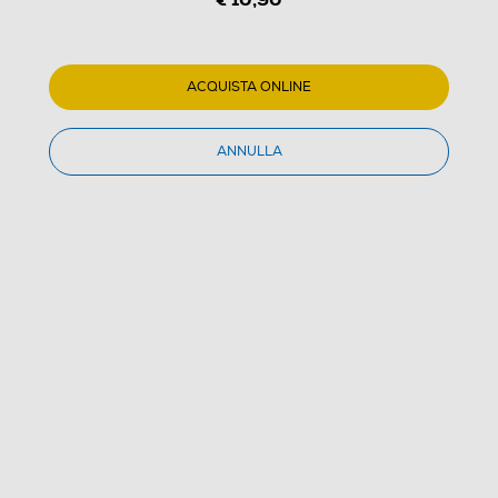
ACQUISTA ONLINE
ANNULLA
1
/
1
MIELE - DISH CLEAN
4.8
(33)
Dettagli Prodotto
Confronta