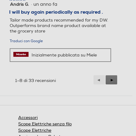
·
un anno fa
Andris G.
5
su
I will buy again periodically as required .
5
Tailor made products recommended for my DW.
stelle.
Outperforms brand name product available at
the grocery store
Traduci con Google
Inizialmente pubblicata su Miele
Precedente
◄
Successiva
►
1–8 di 33 recensioni
Reviews
Reviews
Accessori
Scope Elettriche senza filo
Scope Elettriche