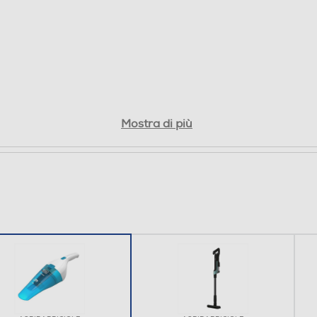
che liquidi - Comodo da utilizzare nelle aree della
casa come il bagno e la cucina, in cui si ha spesso la
necessità di aspirare i liquidi - Perfetto anche per
l'aspirazione di rifiuti solidi come polvere e briciole -
Design moderno ed ergonomico che ne facilita
l'utilizzo e lo rende anche un prezioso componente
d'arredo - Contenitore parzialmente trasparente
Mostra di più
che consente di capire quando è necessario
rimuovere lo sporco raccolto - Doppio sistema di
filtraggio nel contenitore per garantire elevate
prestazioni nel tempo - Pratico sistema di apertura
del contenitore con un click, per un facile
svuotamento senza contatto con lo sporco raccolto
- Capiente contenitore (fino a 375 ml) rimovibile e
lavabile con acqua per una pulizia più profonda -
Possibilità di ricarica appeso al mur