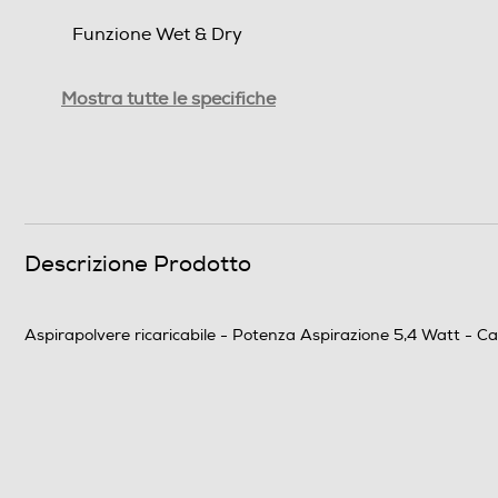
Funzione Wet & Dry
Indicatore di ricarica
Mostra tutte le specifiche
Filtro HEPA
Filtro lavabile rimovibile
Tecnologia ciclonica
Descrizione Prodotto
Aspirapolvere ricaricabile - Potenza Aspirazione 5,4 Watt - Ca
Altre funzioni
Impugnatura ergonomica