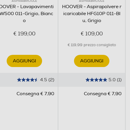
ASPIRABRICIOLE
ASPIRABRICIOLE
OOVER - Lavapavimenti
HOOVER - Aspirapolvere r
W500 011-Grigio, Bianc
icaricabile HFG10P 011-Bl
o
u, Grigio
€ 199,00
€ 109,00
€ 119,99
prezzo consigliato
AGGIUNGI
AGGIUNGI
4.5
(2)
5.0
(1)
4
5
.
.
Consegna € 7,90
Consegna € 7,90
5
0
s
s
u
u
5
5
s
s