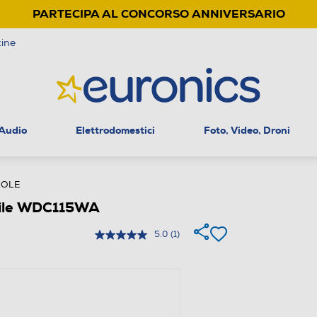
PARTECIPA AL CONCORSO ANNIVERSARIO
ine
 Audio
Elettrodomestici
Foto, Video, Droni
IOLE
bile WDC115WA
5.0
(1)