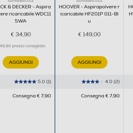
ASPIRABRICIOLE
ASPIRABRICIOLE
CK & DECKER - Aspira
HOOVER - Aspirapolvere r
H
117
ere ricaricabile WDC11
icaricabile HF201P 011-Bl
H
5WA
u
433
€ 34,90
€ 149,00
137
 49,90
prezzo consigliato
1,058
AGGIUNGI
AGGIUNGI
5.0
(1)
4.0
(2)
5
4
.
.
Consegna € 7,90
Consegna € 7,90
0
0
s
s
u
u
5
5
s
s