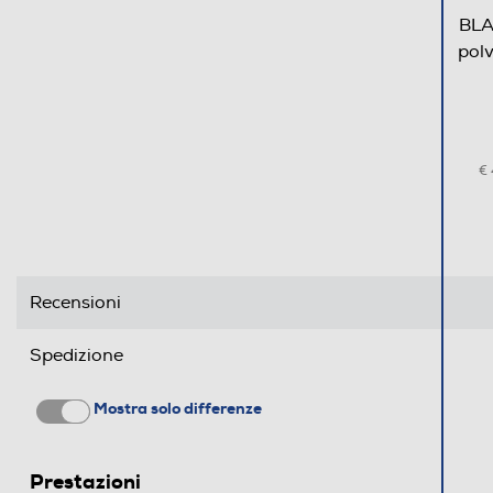
BLA
Altezza-mm
polv
Larghezza-mm
Profondità-mm
€
Peso-Kg
Informazioni sulla sicurezza del prodotto
Clicca qui
Recensioni
Spedizione
Mostra solo differenze
Prestazioni