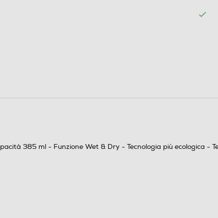
DUSTBUSTER 5.4 Wh (3.6 v - 1.5 Ah) - Aspirazione
solidi e liquidi - Tecnologia Litio - Doppio sistema di
filtraggio - Capacità fino a 385 ml - Supporto a
pacità 385 ml - Funzione Wet & Dry - Tecnologia più ecologica - Te
muro per la carica con indicatore di ricarica -
Accessori: bocchettina a lancia separata e
spazzolina, accessorio per l'aspirazione di liquidi