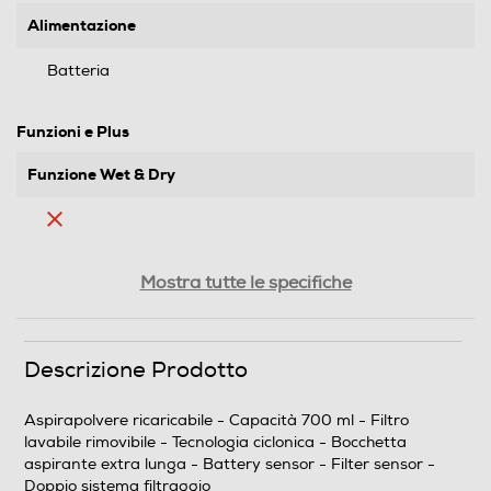
Alimentazione
Batteria
Funzioni e Plus
Funzione Wet & Dry
Indicatore di ricarica
Mostra tutte le specifiche
Filtro HEPA
Descrizione Prodotto
Aspirapolvere ricaricabile - Capacità 700 ml - Filtro
lavabile rimovibile - Tecnologia ciclonica - Bocchetta
Filtro lavabile rimovibile
aspirante extra lunga - Battery sensor - Filter sensor -
Doppio sistema filtraggio