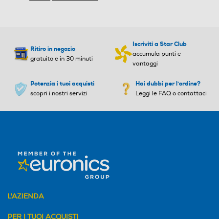
Tipo di batteria
Tipo di batteria
Iscriviti a Star Club
Ritiro in negozio
accumula punti e
gratuito e in 30 minuti
Tecnologia litio
vantaggi
Bocchetta a lancia
Bocchetta a lancia
Potenzia i tuoi acquisti
Hai dubbi per l'ordine?
scopri i nostri servizi
Leggi le FAQ o contattaci
Bocchetta aspiraliquidi
Bocchetta aspiraliquidi
Accessori in dotazione
Accessori in dotazione
- spazzola motorizzata con
Y
L'AZIENDA
Pet system - bocchetta a l
ancia estensibile
PER I TUOI ACQUISTI