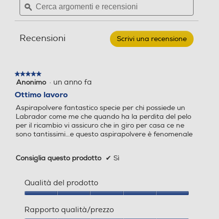
Indicatore di ricarica
Indicatore di ricarica
argomenti
ϙ
argoment
&
e
e
DECKER
-
recensioni
recensio
BHHV520BFP
Recensioni
Scrivi una recensione
.
Questa
Filtro HEPA
Filtro HEPA
azione
aprirà
★★★★★
★★★★★
una
·
un anno fa
Anonimo
5
finestra
su
Filtro lavabile rimovibile
Filtro lavabile rimovibile
Ottimo lavoro
modale.
5
Aspirapolvere fantastico specie per chi possiede un
stelle.
Labrador come me che quando ha la perdita del pelo
per il ricambio vi assicuro che in giro per casa ce ne
sono tantissimi…e questo aspirapolvere è fenomenale
Tecnologia ciclonica
Tecnologia ciclonica
Consiglia questo prodotto
✔
Sì
Altre funzioni
Altre funzioni
Qualità del prodotto
Qualità
DUSTBUSTER 36 Wh (18 V
del
Rapporto qualità/prezzo
- 2.0 Ah) - Tecnologia Pet S
prodotto,