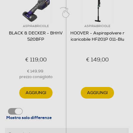
lancia estensibile
Descrizione
ASPIRABRICIOLE
ASPIRABRICIOLE
Descrizione marketing
BLACK & DECKER - BHHV
HOOVER - Aspirapolvere r
520BFP
icaricabile HF201P 011-Blu
Aspiratore portatile Pet con azione ciclonica. Ideale per
chi ha animali in casa! - Potenza batteria 36 Wh -
Voltaggio/Amperaggio 18 V/2 Ah - Forza di aspirazione
€ 119,00
€ 149,00
fino a 35 aw - 2 velocità di aspirazione - Tecnologia
ciclonica - Pet system: spazzola motorizzata per la
€ 149,99
raccolta del pelo degli animali - Battery sensor:
prezzo consigliato
indicatore di ricarica e di stato della carica in uso - Filter
sensor: indicatore di pulizia del filtro - Doppio sistema di
AGGIUNGI
AGGIUNGI
filtraggio nel contenitore per garantire elevate
prestazioni nel tempo - Pratico sistema di apertura del
contenitore con un click, per un facile svuotamento
senza contatto con lo sporco raccolto - Capiente
Mostra solo differenze
contenitore (fino a 700 ml) rimovibile e lavabile con
acqua per una pulizia più profonda