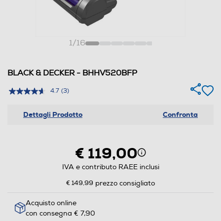
1
/
16
BLACK & DECKER - BHHV520BFP
4.7
(3)
Dettagli Prodotto
Confronta
€ 119,00
IVA e contributo RAEE inclusi
€ 149,99
prezzo consigliato
Acquisto online
con consegna € 7,90