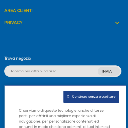
AREA CLIENTI
Altezza-mm
Altezza-mm
PRIVACY
165
1103
Larghezza-mm
Larghezza-mm
200
259
Trova negozio
Profondità-mm
Profondità-mm
INVIA
400
204
Seguici sui social
Peso-Kg
Peso-Kg
X   Continua senza accettare
2,23
2,07
Ci serviamo di queste tecnologie, anche di terze
parti, per offrirti una migliore esperienza di
navigazione, per personalizzare contenuti ed
Scarica la nostra app
annunci in modo che siano aderenti ai tuoi interessi,