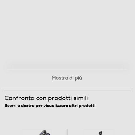
Supporto da parete
Tipo di batteria
Tecnologia litio
Dotazioni - Personalizzazioni
Bocchetta a lancia
Mostra di più
Bocchetta aspiraliquidi
Confronta con prodotti simili
Scorri a destra per visualizzare altri prodotti
Accessori in dotazione
- spazzola motorizzata con Pet system - bocchetta a