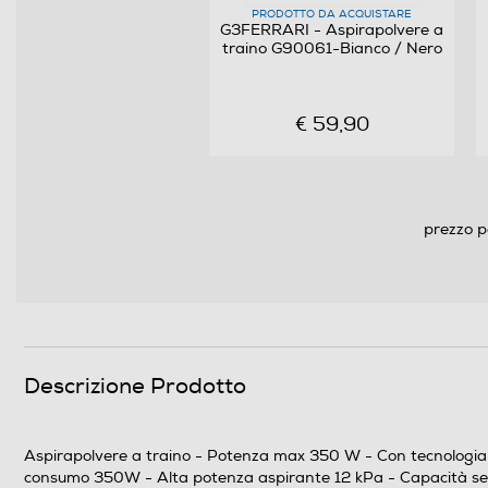
PRODOTTO DA ACQUISTARE
Riavvolgimento cavo
G3FERRARI - Aspirapolvere a
traino G90061-Bianco / Nero
Controllo sull'impugnatura
Impugnatura ergonomica
€ 59,90
Funzione Wet & Dry
prezzo p
Altre funzioni
Descrizione Prodotto
Aspirapolvere a traino - Potenza max 350 W - Con tecnologia ci
Blocco sicurezza sacchetto non inserito
consumo 350W - Alta potenza aspirante 12 kPa - Capacità serb