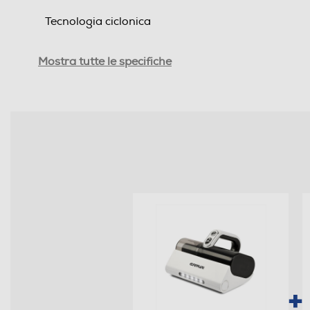
Tecnologia ciclonica
Tipo di regolazione
Mostra tutte le specifiche
Regolatore di potenza
Risparmio energetico
Filtro a cicloni
Filtro HEPA
Filtro antibatterico
Filtro lavabile rimovibile
Indicatore tanica piena
Indicatore sacco pieno