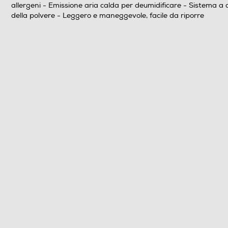
allergeni - Emissione aria calda per deumidificare - Sistema a 
Sistema antisurriscaldamento
della polvere - Leggero e maneggevole, facile da riporre
Sistema parking
Posizione verticale
Salvaspazio
Lunghezza cavo-m
Dotazioni - Personalizzazioni
Tubo flessibile
Tubo telescopico
Materiale tubo
Spazzola combinata