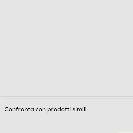
Spazzola parquet
Turbo spazzola
Aspirabriciole
Battitappeto
Bocchetta a lancia
Bocchetta imbottiti
Ruote gommate
Ruote piroettanti
Confronta con prodotti simili
Vano porta accessori
Dimensioni - Peso