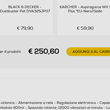
BLACK & DECKER -
KARCHER - Aspiragocce WV 
Dustbuster Pet DVA325JP07
Plus *EU-Nero/Giallo
€ 79,90
€ 59,90
- Basso consumo 350W - Alta potenza aspirante
€ 250,60
er 4 prodotti
AGGIUNGI 4 AL CARR
12 kPa - Capacità serbatoio 400ml - Spazzola
rotante: 12000 vibrazioni al minuto - Lampada UV
e emissione ultrasuoni, contro batteri, acari e
allergeni - Emissione aria calda per deumidificare -
Sistema a doppio contenitore con HEPA: migliore
filtraggio ed efficienza - Lunghezza cavo: 5 metri -
Svuotamento igienico del contenitore della polvere
- Leggero e maneggevole, facile da riporre
clonica - Alimentazione a rete - Regolazione elettronica - Capienz
atoio 400ml - Spazzola rotante: 12000 vibrazioni al minuto - Lam