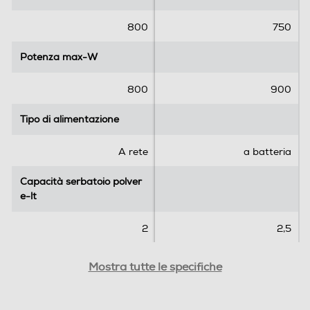
e
e
.
.
800
750
7
2
Aspirabriciole
r
r
Potenza max-W
Potenza max-W
e
e
c
c
800
900
e
e
Battitappeto
n
n
Tipo di alimentazione
Tipo di alimentazione
s
s
i
i
A rete
a batteria
o
o
Bocchetta a lancia
n
n
Capacità serbatoio polver
i
Capacità serbatoio polver
i
e-lt
e-lt
Bocchetta imbottiti
2
2,5
Rumorosita' - dBA
Rumorosita' - dBA
Mostra tutte le specifiche
Ruote gommate
80