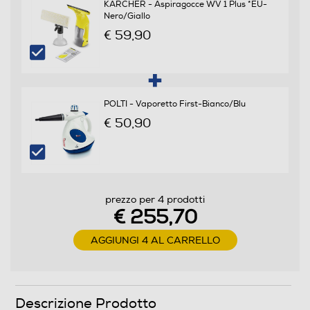
KARCHER - Aspiragocce WV 1 Plus *EU-
Nero/Giallo
€ 59,90
Filtro HEPA
Filtro antibatterico
POLTI - Vaporetto First-Bianco/Blu
€ 50,90
Filtro lavabile rimovibile
prezzo per 4 prodotti
€ 255,70
Indicatore tanica piena
AGGIUNGI 4 AL CARRELLO
Indicatore sacco pieno
Descrizione Prodotto