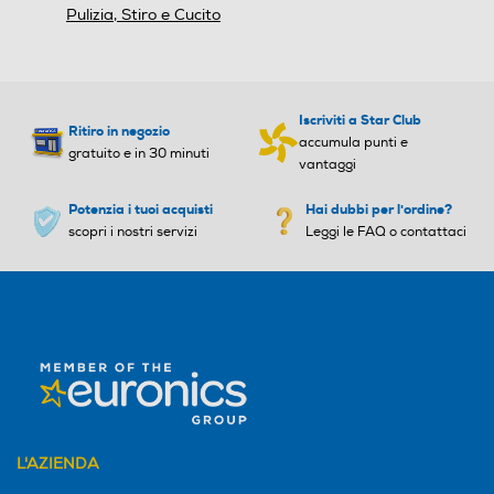
Pulizia, Stiro e Cucito
Funzione Wet & Dry
Funzione Wet & Dry
Iscriviti a Star Club
Altre funzioni
Altre funzioni
Ritiro in negozio
accumula punti e
gratuito e in 30 minuti
vantaggi
Potenza di aspirazione reg
olabile e 4 stadi di filtrazion
Potenzia i tuoi acquisti
Hai dubbi per l'ordine?
e.
scopri i nostri servizi
Leggi le FAQ o contattaci
Blocco sicurezza sacchetto
Blocco sicurezza sacchetto
non inserito
non inserito
Sistema antisurriscaldame
Sistema antisurriscaldame
nto
nto
L'AZIENDA