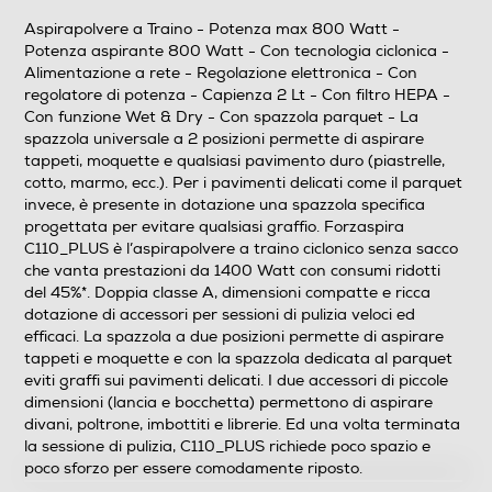
Aspirapolvere a Traino - Potenza max 800 Watt -
Riavvolgimento cavo
Potenza aspirante 800 Watt - Con tecnologia ciclonica -
Alimentazione a rete - Regolazione elettronica - Con
regolatore di potenza - Capienza 2 Lt - Con filtro HEPA -
Con funzione Wet & Dry - Con spazzola parquet - La
Controllo sull'impugnatura
spazzola universale a 2 posizioni permette di aspirare
tappeti, moquette e qualsiasi pavimento duro (piastrelle,
cotto, marmo, ecc.). Per i pavimenti delicati come il parquet
invece, è presente in dotazione una spazzola specifica
Impugnatura ergonomica
progettata per evitare qualsiasi graffio. Forzaspira
C110_PLUS è l’aspirapolvere a traino ciclonico senza sacco
che vanta prestazioni da 1400 Watt con consumi ridotti
del 45%*. Doppia classe A, dimensioni compatte e ricca
Funzione Wet & Dry
dotazione di accessori per sessioni di pulizia veloci ed
efficaci. La spazzola a due posizioni permette di aspirare
tappeti e moquette e con la spazzola dedicata al parquet
eviti graffi sui pavimenti delicati. I due accessori di piccole
Altre funzioni
dimensioni (lancia e bocchetta) permettono di aspirare
divani, poltrone, imbottiti e librerie. Ed una volta terminata
Potenza di aspirazione regolabile e 4 stadi di filtrazione.
la sessione di pulizia, C110_PLUS richiede poco spazio e
poco sforzo per essere comodamente riposto.
Blocco sicurezza sacchetto non inserito