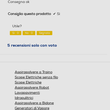
Consegna ok
Indicatore tanica piena
Indicatore tanica piena
4,7
Consiglia questo prodotto
✔
Sì
Informazioni sulla sicurezza del prodotto
Utile?
Indicatore sacco pieno
Indicatore sacco pieno
Clicca qui
Sì ·
0
No ·
0
Segnala
5 recensioni solo con voto
Riavvolgimento cavo
Riavvolgimento cavo
Controllo sull'impugnatura
Controllo sull'impugnatura
Aspirapolvere a Traino
Scope Elettriche senza filo
Scope Elettriche
Aspirapolvere Robot
Lavapavimenti
Impugnatura ergonomica
Impugnatura ergonomica
Idropulitrici
Aspirapolvere a Bidone
Generatori di Vapore