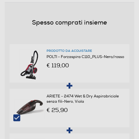
80
Funzioni e Plus
Spesso comprati insieme
Tecnologia ciclonica
PRODOTTO DA ACQUISTARE
Tipo di regolazione
POLTI - Forzaspira C110_PLUS-Nero/rosso
€ 119,00
Elettronica
Regolatore di potenza
ARIETE - 2474 Wet & Dry Aspirabriciole
senza fili-Nero, Viola
Risparmio energetico
€ 25,90
Filtro a cicloni