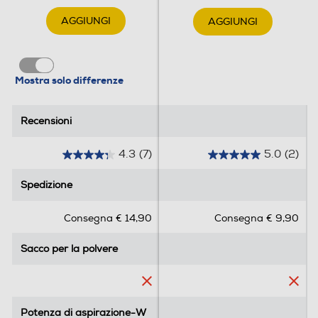
Tubo flessibile
AGGIUNGI
AGGIUNGI
Tubo telescopico
Mostra solo differenze
Recensioni
Recensioni
Materiale tubo
4.3
(7)
5.0
(2)
Alluminio
4
5
.
.
Spedizione
Spedizione
Spazzola combinata
3
0
s
s
Consegna € 14,90
Consegna € 9,90
u
u
5
5
Spazzola parquet
Sacco per la polvere
Sacco per la polvere
s
s
t
t
e
e
l
l
Turbo spazzola
l
l
Potenza di aspirazione-W
Potenza di aspirazione-W