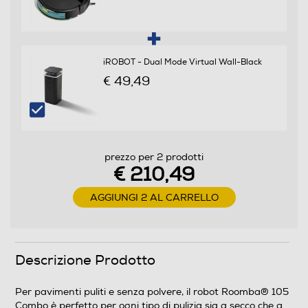
Sistema antiurto Soft touch
iROBOT - Dual Mode Virtual Wall-Black
€ 49,49
Timer
Filtro HEPA
prezzo per 2 prodotti
€ 210,49
AGGIUNGI 2 AL CARRELLO
Filtro lavabile rimovibile
Altre funzioni
Descrizione Prodotto
Rimuove lo sporco per una pulizia semplice Potenza di
Per pavimenti puliti e senza polvere, il robot Roomba® 105
aspirazione 70 volte superiore* *Rispetto ai robot
Combo è perfetto per ogni tipo di pulizia sia a secco che a