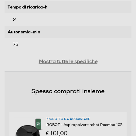
Tempo di ricarica-h
2
Autonomia-min
75
Funzioni e Plus
Mostra tutte le specifiche
Funzione Wet & Dry
Spesso comprati insieme
Sensori ostacoli
PRODOTTO DA ACQUISTARE
Sistema anti-ingarbugliamento
iROBOT - Aspirapolvere robot Roomba 105
€ 161,00