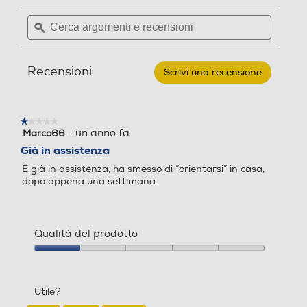
ento
ento
delle
Leggi
Cerca
Cerca
recensioni.
recensioni
argomenti
ϙ
argoment
per
e
e
iROBOT
-
recensioni
recensio
Aspirapolvere
Sistema antiurto Soft touc
Sistema antiurto Soft touc
Recensioni
Scrivi una recensione
.
robot
h
h
Roomba
Questa
105
azione
aprirà
★★★★★
★★★★★
una
·
un anno fa
Marco66
1
finestra
Timer
Timer
su
Già in assistenza
modale.
5
È già in assistenza, ha smesso di “orientarsi” in casa,
stelle.
dopo appena una settimana.
Filtro HEPA
Filtro HEPA
Qualità del prodotto
Qualità
Filtro lavabile rimovibile
Filtro lavabile rimovibile
del
prodotto,
Utile?
1
su