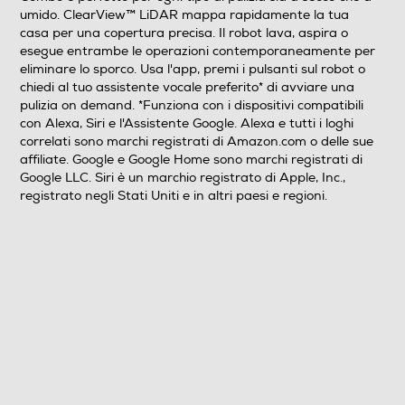
Roomba® serie 600 Aspirazione, lavaggio o entrambi
umido. ClearView™ LiDAR mappa rapidamente la tua
Mappatura veloce e intelligente Rileva ed evita i tappeti
casa per una copertura precisa. Il robot lava, aspira o
durante il lavaggio Navigazione con ClearView™ LiDAR
esegue entrambe le operazioni contemporaneamente per
4 livelli di aspirazione 3 livelli dell'acqua
eliminare lo sporco. Usa l'app, premi i pulsanti sul robot o
chiedi al tuo assistente vocale preferito* di avviare una
pulizia on demand. *Funziona con i dispositivi compatibili
Descrizione
con Alexa, Siri e l'Assistente Google. Alexa e tutti i loghi
correlati sono marchi registrati di Amazon.com o delle sue
Altre descrizioni strutturali
affiliate. Google e Google Home sono marchi registrati di
Google LLC. Siri è un marchio registrato di Apple, Inc.,
Capacità contenitore dello sporco asciutto 400 ml
registrato negli Stati Uniti e in altri paesi e regioni.
Capacità serbatoio dei liquidi 200 ml
Descrizione marketing
Per pavimenti puliti e senza polvere, il robot Roomba®
105 Combo è perfetto per ogni tipo di pulizia sia a secco
che a umido. ClearView™ LiDAR mappa rapidamente la
tua casa per una copertura precisa. Il robot lava, aspira
o esegue entrambe le operazioni contemporaneamente
per eliminare lo sporco. Usa l'app, premi i pulsanti sul
robot o chiedi al tuo assistente vocale preferito* di