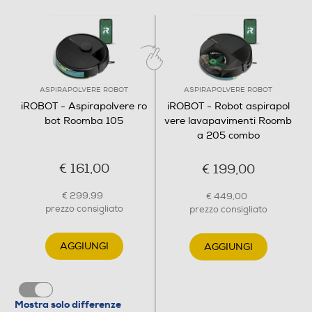
Tipo di batteria
LFP da 3000 mAh
Accessori in dotazione
ASPIRAPOLVERE ROBOT
ASPIRAPOLVERE ROBOT
iROBOT - Aspirapolvere ro
iROBOT - Robot aspirapol
Robot Roomba® 105 Combo 1 base di sola ricarica 1
bot Roomba 105
vere lavapavimenti Roomb
cavo di alimentazione 1 strumento per tagliare i peli
a 205 combo
Dimensioni - Peso
€ 161,00
€ 199,00
Altezza-mm
€ 299,99
€ 449,00
prezzo consigliato
prezzo consigliato
104
Larghezza-mm
AGGIUNGI
AGGIUNGI
336
Profondità-mm
Mostra solo differenze