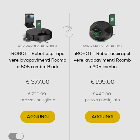
Spazzola laterale
Supporto per ricarica
ASPIRAPOLVERE ROBOT
ASPIRAPOLVERE ROBOT
iROBOT - Robot aspirapol
iROBOT - Robot aspirapol
vere lavapavimenti Roomb
vere lavapavimenti Roomb
Tipo di batteria
a 505 combo-Black
a 205 combo
5000 mAh LFP
€ 377,00
€ 199,00
Accessori in dotazione
€ 799,99
€ 449,00
prezzo consigliato
prezzo consigliato
1 Robot Roomba Plus 505 Combo 1 base di ricarica
Autowash 1 cavo di alimentazione 1 set aggiuntivo di
panni rotanti retrattili doppi 1 sacchetto extra per lo
AGGIUNGI
AGGIUNGI
svuotamento dello sporco
Dimensioni - Peso