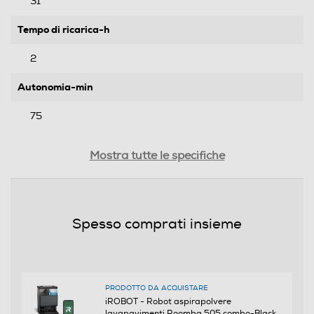
31
Tempo di ricarica-h
2
Autonomia-min
75
Funzioni e Plus
Mostra tutte le specifiche
Funzione Wet & Dry
Spesso comprati insieme
Sensori ostacoli
PRODOTTO DA ACQUISTARE
Sistema anti-ingarbugliamento
iROBOT - Robot aspirapolvere
lavapavimenti Roomba 505 combo-Black