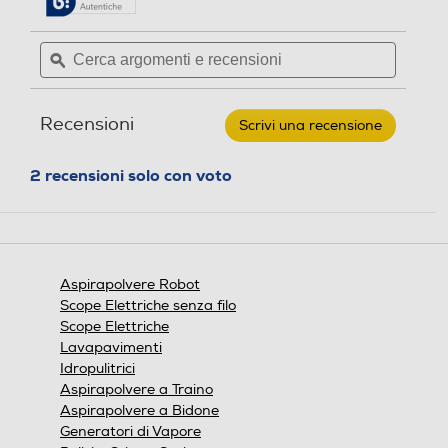
Sistema anti-ingarbugliam
Sistema anti-ingarbugliam
5
pagina
stelle.
ento
ento
delle
Leggi
Cerca
Cerca
recensioni.
recensioni
argomenti
ϙ
argoment
per
e
e
iROBOT
-
recensioni
recensio
Robot
Sistema antiurto Soft touc
Sistema antiurto Soft touc
Recensioni
Scrivi una recensione
.
aspirapolvere
h
h
lavapavimenti
Questa
Roomba
azione
2 recensioni solo con voto
505
aprirà
combo-
una
Black
finestra
Timer
Timer
modale.
Aspirapolvere Robot
Scope Elettriche senza filo
Filtro HEPA
Filtro HEPA
Scope Elettriche
Lavapavimenti
Idropulitrici
Aspirapolvere a Traino
Filtro lavabile rimovibile
Filtro lavabile rimovibile
Aspirapolvere a Bidone
Generatori di Vapore