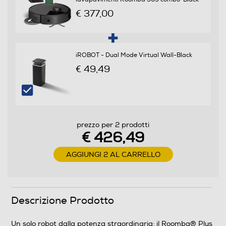
€ 377,00
Sistema antiurto Soft touch
iROBOT - Dual Mode Virtual Wall-Black
€ 49,49
Timer
Filtro HEPA
prezzo per 2 prodotti
€ 426,49
AGGIUNGI 2 AL CARRELLO
Filtro lavabile rimovibile
Descrizione Prodotto
Descrizione
Un solo robot dalla potenza straordinaria: il Roomba® Plus
Altre descrizioni strutturali