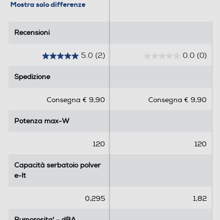
Mostra solo differenze
Altezza-mm
Recensioni
Recensioni
106
5.0
(2)
0.0
(0)
Larghezza-mm
5
0
.
.
Spedizione
357
Spedizione
0
0
s
s
Profondità-mm
Consegna € 9,90
Consegna € 9,90
u
u
5
5
351
Potenza max-W
Potenza max-W
s
s
t
t
Peso-Kg
e
e
120
120
l
l
4,1
l
l
Capacità serbatoio polver
Capacità serbatoio polver
e
e
e-lt
e-lt
Informazioni sulla sicurezza del prodotto
.
.
2
0,295
1,82
Clicca qui
r
e
Rumorosita' - dBA
Rumorosita' - dBA