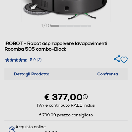
1
/
10
iROBOT - Robot aspirapolvere lavapavimenti
Roomba 505 combo-Black
5.0
(2)
Dettagli Prodotto
Confronta
€ 377,00
IVA e contributo RAEE inclusi
€ 799,99
prezzo consigliato
Acquisto online