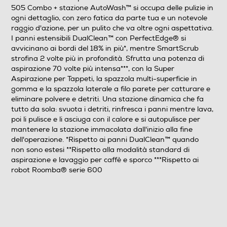
505 Combo + stazione AutoWash™ si occupa delle pulizie in
ogni dettaglio, con zero fatica da parte tua e un notevole
Capacità contenitore dello sporco asciutto 295 ml La
raggio d'azione, per un pulito che va oltre ogni aspettativa.
vita non è perfetta. Ma i tuoi pavimenti possono esserlo.
I panni estensibili DualClean™ con PerfectEdge® si
Il disordine fa parte della vita, ma eliminarlo è diventato
avvicinano ai bordi del 18% in più*, mentre SmartScrub
semplice Splendore giorno dopo giorno Le pulizie
strofina 2 volte più in profondità. Sfrutta una potenza di
lasciale ai robot Roomba® Intelligenza e potenza tutto
aspirazione 70 volte più intensa***, con la Super
in uno Pulizia impeccabile. Come e quando vuoi. Ogni
Aspirazione per Tappeti, la spazzola multi-superficie in
giorno. Non c'è mai stato uno sporco che non sapesse
gomma e la spazzola laterale a filo parete per catturare e
affrontare. Pluripremiato e collaudato nel tempo,
eliminare polvere e detriti. Una stazione dinamica che fa
progettato da esperti con oltre 35 anni di esperienza
tutto da sola: svuota i detriti, rinfresca i panni mentre lava,
nel campo della robotica. Pavimenti impeccabili con
poi li pulisce e li asciuga con il calore e si autopulisce per
robot che eliminano ogni traccia di sporco da parete a
mantenere la stazione immacolata dall'inizio alla fine
parete, e si integrano perfettamente nella tua
dell'operazione. *Rispetto ai panni DualClean™ quando
quotidianità.
non sono estesi **Rispetto alla modalità standard di
aspirazione e lavaggio per caffè e sporco ***Rispetto ai
Descrizione marketing
robot Roomba® serie 600
Un solo robot dalla potenza straordinaria: il Roomba®
Plus 505 Combo + stazione AutoWash™ si occupa delle
pulizie in ogni dettaglio, con zero fatica da parte tua e
un notevole raggio d'azione, per un pulito che va oltre