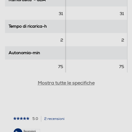
c
e
31
31
n
s
Tempo di ricarica-h
Tempo di ricarica-h
i
o
2
2
n
i
Autonomia-min
Autonomia-min
75
75
Funzione Wet & Dry
Funzione Wet & Dry
Mostra tutte le specifiche
Sensori ostacoli
Sensori ostacoli
5.0
2 recensioni
L'azione
★★★★★
★★★★★
5
porterà
su
alla