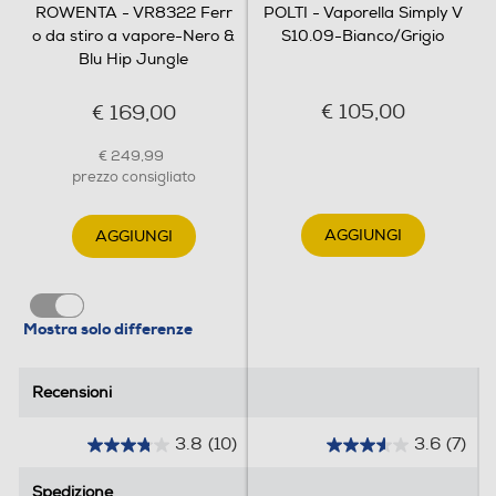
ROWENTA - VR8322 Ferr
POLTI - Vaporella Simply V
o da stiro a vapore-Nero &
S10.09-Bianco/Grigio
Maniglia in sughero
Blu Hip Jungle
€ 105,00
€ 169,00
Maniglie per il trasporto
€ 249,99
prezzo consigliato
Sessioni di stiro efficienti e
prestazioni affidabili
AGGIUNGI
AGGIUNGI
Serbatoio acqua removibile
La pressione della pompa a 6,5 bar
garantisce risultati efficienti e rapidi.
Erogazione continua del vapore per tutte le
esigenze di stiratura.
Mostra solo differenze
Avvolgicavo
Recensioni
Recensioni
Altre descrizioni strutturali
3.8
(10)
3.6
(7)
3
3
- impostazione manuale vapore e temperatura -
.
.
Spedizione
Spedizione
piastra microsteam 400 laser con 400 micro-fori -