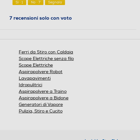
5
Sì ·
1
No ·
7
Segnala
La modalità eco ad alte prestazioni
Altre funzioni
Altre funzioni
consente di risparmiare il 25% di energia in
più rispetto all'impostazione massima ed è
7 recensioni solo con voto
Funzione Eco
adatta a tutti i capi normali.
Ferri da Stiro con Caldaia
Scope Elettriche senza filo
Scope Elettriche
Aspirapolvere Robot
Lavapavimenti
Idropulitrici
Aspirapolvere a Traino
Aspirapolvere a Bidone
Generatori di Vapore
Pulizia, Stiro e Cucito