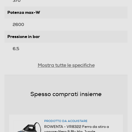
370
Potenza max-W
2600
Pressione in bar
6,5
Funzioni e Plus
Mostra tutte le specifiche
Vapore continuo
Spesso comprati insieme
Tasto super vapore
PRODOTTO DA ACQUISTARE
Vapore ad alta pressione
ROWENTA - VR8322 Ferro da stiro a
vapore-Nero & Blu Hip Jungle