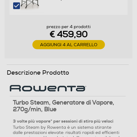
calcare
Materiale piastra
prezzo per 4 prodotti
Acciaio inossidabile
€ 459,90
Generatore di pressione
AGGIUNGI 4 AL CARRELLO
Termostato regolabile
Descrizione Prodotto
Tappo di sicurezza
Turbo Steam, Generatore di Vapore,
270g/min, Blue
Spia termostato
3 volte più vapore* per sessioni di stiro più veloci
Turbo Steam by Rowenta è un sistema stirante
dalle prestazioni elevate: risultati rapidi ed efficienti