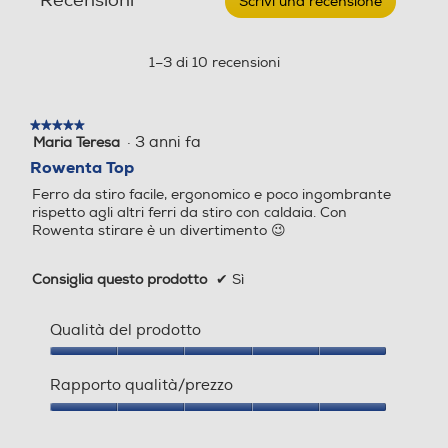
Recensioni
344
Scrivi una recensione
.
a
Questa
Vapore ad alta pressione
Vapore ad alta pressione
vapore-
azione
Peso-Kg
Nero
aprirà
1–3 di 10 recensioni
&
una
Blu
3,2
Hip
finestra
Jungle
Possibilità regolazione vap
Possibilità regolazione vap
modale.
★★★★★
★★★★★
ore
ore
Informazioni sulla sicurezza del prodotto
·
3 anni fa
Maria Teresa
5
su
Rowenta Top
Clicca qui
5
Ferro da stiro facile, ergonomico e poco ingombrante
stelle.
rispetto agli altri ferri da stiro con caldaia. Con
Funzione vapore verticale
Funzione vapore verticale
Rowenta stirare è un divertimento 😉
Consiglia questo prodotto
✔
Sì
Anti sgocciolamento
Anti sgocciolamento
Qualità del prodotto
Trasporto facile e sicuro
Qualità
del
Rapporto qualità/prezzo
La sicurezza del sistema di blocco permette
prodotto,
Sistema anticalcare
Sistema anticalcare
di trasportare e riporre la caldaia con
5
Rapporto
estrema praticità.
su
qualità/prezzo,