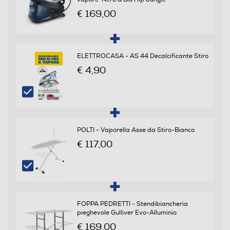
€ 169,00
Possibilità regolazione vapore
ELETTROCASA - AS 44 Decalcificante Stiro
€ 4,90
Funzione vapore verticale
Anti sgocciolamento
POLTI - Vaporella Asse da Stiro-Bianco
€ 117,00
Sistema anticalcare
Altri dati sistema anticalcare
FOPPA PEDRETTI - Stendibiancheria
pieghevole Gulliver Evo-Alluminio
- Funzione anticalcare draining system - Allarme
€ 169,00