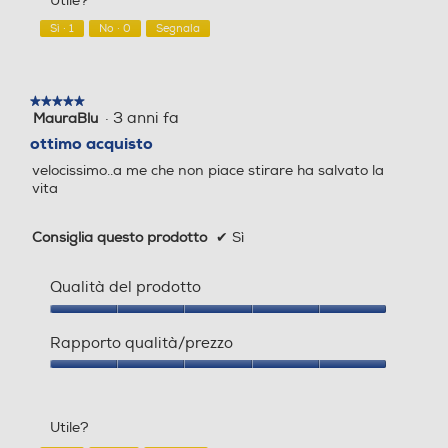
Utile?
su
spazio di un foglio di carta A4, per essere
Tappo di sicurezza
Tappo di sicurezza
5
Sì ·
1
No ·
0
Segnala
riposto con praticità.
★★★★★
★★★★★
Spia termostato
Spia termostato
·
3 anni fa
MauraBlu
5
su
ottimo acquisto
5
velocissimo..a me che non piace stirare ha salvato la
stelle.
vita
Spia esaurimento acqua
Spia esaurimento acqua
Consiglia questo prodotto
✔
Sì
Qualità del prodotto
Autospegnimento
Autospegnimento
Qualità
del
Rapporto qualità/prezzo
prodotto,
5
Rapporto
Stiratura a secco
Stiratura a secco
su
qualità/prezzo,
5
5
Risparmio di energia
Utile?
su