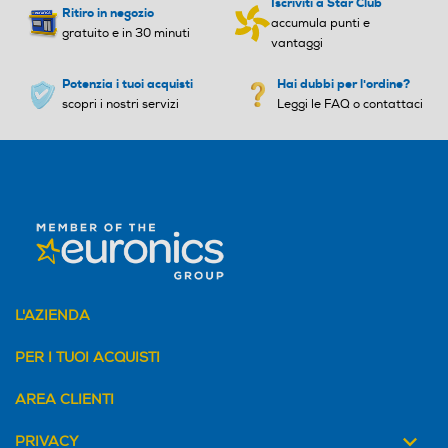
Prestazioni durature del
Iscriviti a Star Club
Ritiro in negozio
accumula punti e
vapore
gratuito e in 30 minuti
vantaggi
In soli 2 minuti, il sistema Calc-Away offre
Potenzia i tuoi acquisti
Hai dubbi per l'ordine?
una soluzione semplice per rimuovere il
calcare e proteggere il tuo prodotto a lungo
scopri i nostri servizi
Leggi le FAQ o contattaci
termine.
L'AZIENDA
PER I TUOI ACQUISTI
AREA CLIENTI
Spia pronto vapore
Spia pronto vapore
PRIVACY