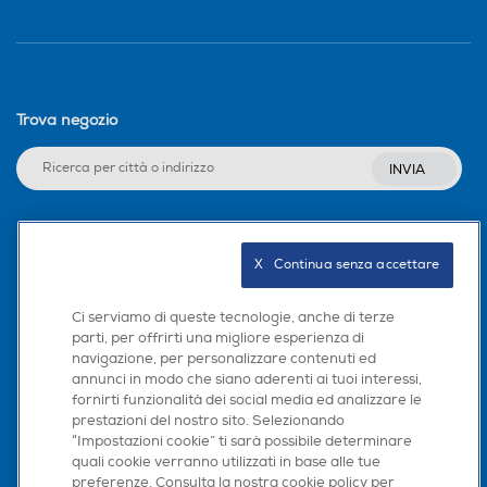
Trova negozio
INVIA
Seguici sui social
X   Continua senza accettare
Ci serviamo di queste tecnologie, anche di terze
parti, per offrirti una migliore esperienza di
navigazione, per personalizzare contenuti ed
Scarica la nostra app
annunci in modo che siano aderenti ai tuoi interessi,
fornirti funzionalità dei social media ed analizzare le
prestazioni del nostro sito. Selezionando
“Impostazioni cookie” ti sarà possibile determinare
quali cookie verranno utilizzati in base alle tue
preferenze. Consulta la nostra cookie policy per