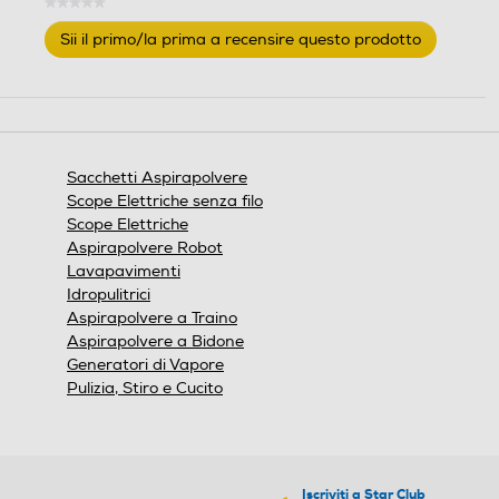
★★★★★
Nessuna
Sii il primo/la prima a recensire questo prodotto
valutazione
.
Questa
azione
aprirà
una
finestra
Sacchetti Aspirapolvere
modale.
Scope Elettriche senza filo
Scope Elettriche
Aspirapolvere Robot
Lavapavimenti
Idropulitrici
Aspirapolvere a Traino
Aspirapolvere a Bidone
Generatori di Vapore
Pulizia, Stiro e Cucito
Iscriviti a Star Club