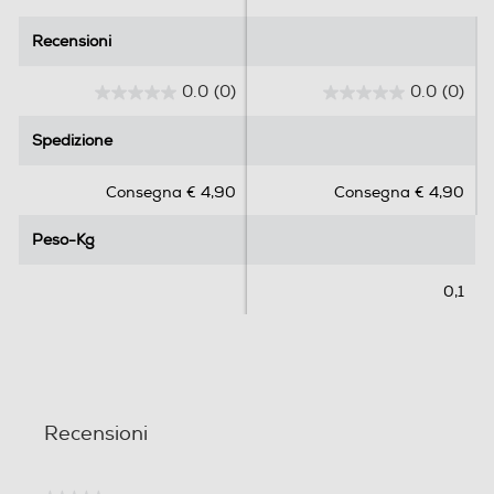
Recensioni
Recensioni
0.0
(0)
0.0
(0)
0
0
.
.
Spedizione
Spedizione
0
0
s
s
Consegna € 4,90
Consegna € 4,90
u
u
5
5
Peso-Kg
Peso-Kg
s
s
t
t
e
e
0,1
l
l
l
l
e
e
.
.
Recensioni