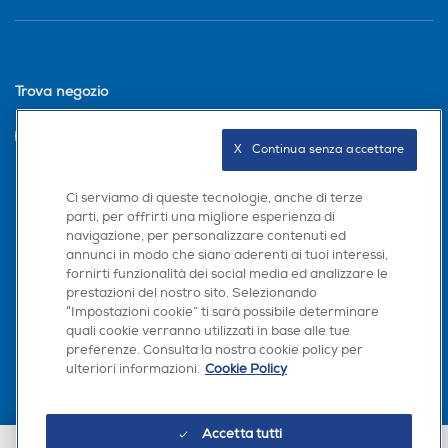
Trova negozio
INVIA
X   Continua senza accettare
Ci serviamo di queste tecnologie, anche di terze
Seguici sui social
parti, per offrirti una migliore esperienza di
navigazione, per personalizzare contenuti ed
annunci in modo che siano aderenti ai tuoi interessi,
fornirti funzionalità dei social media ed analizzare le
prestazioni del nostro sito. Selezionando
“Impostazioni cookie” ti sarà possibile determinare
Scarica la nostra app
quali cookie verranno utilizzati in base alle tue
preferenze. Consulta la nostra cookie policy per
ulteriori informazioni.
Cookie Policy
Accetta tutti