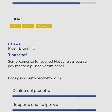
Indicatore sacco pieno
Indicatore sacco pieno
prodotto,
3
Rapporto
su
qualità/prezzo,
5
4
Utile?
su
Indicatore stato batteria
Indicatore stato batteria
5
Sì ·
1
No ·
1
Segnala
★★★★★
★★★★★
Riavvolgimento cavo
Riavvolgimento cavo
·
2 anni fa
Pios
5
su
Rinascita!
5
Semplicemente fantastico! Nessuna striscia sul
stelle.
pavimento è pulisce veram bene!
Controllo sull'impugnatura
Controllo sull'impugnatura
Consiglia questo prodotto
✔
Sì
Qualità del prodotto
Impugnatura ergonomica
Impugnatura ergonomica
Qualità
del
Rapporto qualità/prezzo
prodotto,