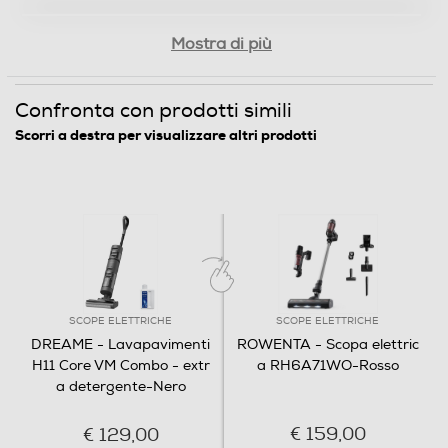
Mostra di più
Impugnatura ergonomica
Confronta con prodotti simili
Funzione Wet & Dry
Scorri a destra per visualizzare altri prodotti
Funzione Lava-asciuga
Blocco sicurezza sacchetto non inserito
SCOPE ELETTRICHE
SCOPE ELETTRICHE
DREAME - Lavapavimenti
ROWENTA - Scopa elettric
H11 Core VM Combo - extr
a RH6A71WO-Rosso
Sistema antisurriscaldamento
a detergente-Nero
€ 159,00
€ 129,00