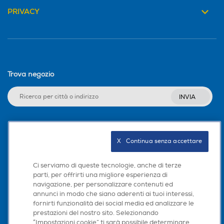
Ruote piroettanti
Ruote piroettanti
PRIVACY
Vano porta accessori
Vano porta accessori
Trova negozio
Tubo flessibile
Tubo flessibile
INVIA
Seguici sui social
Tubo telescopico
Tubo telescopico
X   Continua senza accettare
Ci serviamo di queste tecnologie, anche di terze
parti, per offrirti una migliore esperienza di
Materiale tubo
Materiale tubo
navigazione, per personalizzare contenuti ed
Scarica la nostra app
annunci in modo che siano aderenti ai tuoi interessi,
fornirti funzionalità dei social media ed analizzare le
prestazioni del nostro sito. Selezionando
“Impostazioni cookie” ti sarà possibile determinare