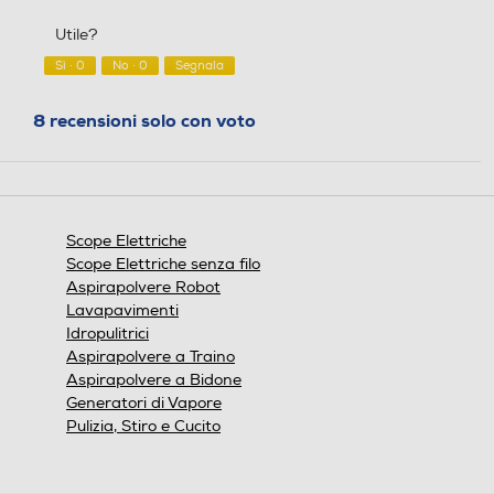
mali ovunque, dai tessuti d
5
4
ella casa, agli interni dell'au
Utile?
su
to
5
Sì ·
0
No ·
0
Segnala
Lunghezza cavo-m
Lunghezza cavo-m
8 recensioni solo con voto
Spazzola combinata
Spazzola combinata
Scope Elettriche
Scope Elettriche senza filo
Aspirapolvere Robot
Spazzola parquet
Spazzola parquet
Lavapavimenti
Idropulitrici
Aspirapolvere a Traino
Aspirapolvere a Bidone
Turbo spazzola
Turbo spazzola
Generatori di Vapore
Pulizia, Stiro e Cucito