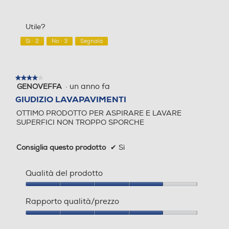
1
Rapporto
Si
Si
su
qualità/prezzo,
5
1
Sistema parking
Sistema parking
Utile?
su
5
Sì ·
2
No ·
3
Segnala
Posizione verticale
Posizione verticale
★★★★★
★★★★★
·
un anno fa
GENOVEFFA
4
su
GIUDIZIO LAVAPAVIMENTI
5
OTTIMO PRODOTTO PER ASPIRARE E LAVARE
stelle.
Salvaspazio
Salvaspazio
SUPERFICI NON TROPPO SPORCHE
Consiglia questo prodotto
✔
Sì
Altre funzioni
Altre funzioni
Qualità del prodotto
ANIMAL CARE: deale per c
Qualità
hi ha animali domestici. Acc
del
Rapporto qualità/prezzo
prodotto,
essori pensati per rimuover
4
Rapporto
e facilmente il pelo degli ani
su
qualità/prezzo,