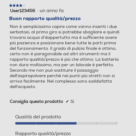
Filtro a cicloni
Filtro a cicloni
modale.
Larghezza-mm
★★★★★
★★★★★
·
un anno fa
User123456
4
su
Buon rapporto qualità/prezzo
338
5
Non è semplicissimo capire come vanno inseriti i due
stelle.
Filtro HEPA
Filtro HEPA
Profondità-mm
serbatoio, al primo giro si potrebbe sbagliare e quindi
trovarsi acqua d'dappertutto ma è sufficiente avere
328
più pazienza e posizionare bene tutte le parti prima
del funzionamento. Il grado di pulizia finale è ottimo,
certo non è paragonabile ad altri strumenti ma il
Peso-Kg
Filtro antibatterico
Filtro antibatterico
rapporto qualità/prezzo è più che ottimo. La batteria
non dura moltissimo, ma per un bilocale è perfetto.
4,64
Secondo me non può sostituire il passaggio
dell'aspirapolvere perchè nei punti più stretti non si
arriva facilmente. Nel complesso sono soddisfatta
Filtro lavabile rimovibile
Filtro lavabile rimovibile
Informazioni sulla sicurezza del prodotto
dell'acquisto.
Clicca qui
Consiglia questo prodotto
✔
Sì
Indicatore tanica piena
Indicatore tanica piena
Qualità del prodotto
Qualità
del
Rapporto qualità/prezzo