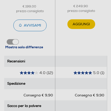
Cordless
€ 249,90
€ 199,00
prezzo consigliato
prezzo consigliato
Si
Sistema parking
AGGIUNGI
AVVISAMI
Posizione verticale
Mostra solo differenze
Recensioni
Recensioni
Salvaspazio
4.0
(12)
5.0
(1)
4
5
.
.
Spedizione
Spedizione
0
0
Dotazioni - Personalizzazioni
s
s
Consegna € 9,90
Consegna € 9,90
u
u
Spazzola combinata
5
5
Sacco per la polvere
Sacco per la polvere
s
s