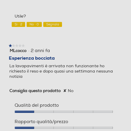
5
Rapporto
Funzione Wet & Dry
Funzione Wet & Dry
su
qualità/prezzo,
5
5
Utile?
su
5
Sì ·
2
No ·
0
Segnala
Funzione Lava-asciuga
Funzione Lava-asciuga
★★★★★
★★★★★
·
2 anni fa
MLcocco
1
Blocco sicurezza sacchetto
Blocco sicurezza sacchetto
su
Esperienza bocciata
non inserito
non inserito
5
La lavapavimenti è arrivata non funzionante ho
stelle.
richiesto il reso e dopo quasi una settimana nessuna
notizia
Sistema antisurriscaldame
Sistema antisurriscaldame
Consiglia questo prodotto
✘
No
nto
nto
Qualità del prodotto
Qualità
Cordless
Cordless
del
Rapporto qualità/prezzo
prodotto,