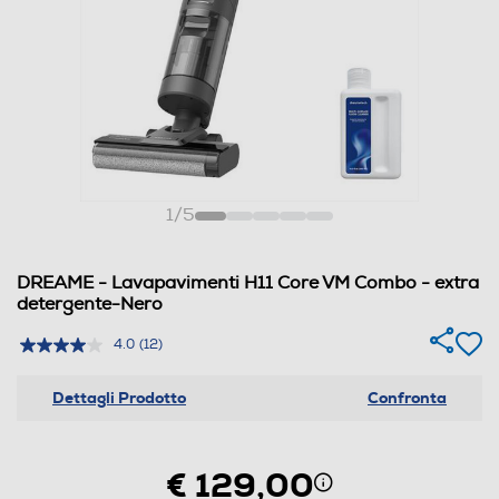
1
/
5
DREAME - Lavapavimenti H11 Core VM Combo - extra
detergente-Nero
4.0
(12)
Dettagli Prodotto
Confronta
€ 129,00