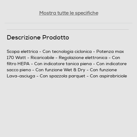
Regolatore di potenza
Mostra tutte le specifiche
Risparmio energetico
Descrizione Prodotto
Scopa elettrica - Con tecnologia ciclonica - Potenza max
170 Watt - Ricaricabile - Regolazione elettronica - Con
Filtro a cicloni
filtro HEPA - Con indicatore tanica piena - Con indicatore
sacco pieno - Con funzione Wet & Dry - Con funzione
Lava-asciuga - Con spazzola parquet - Con aspirabriciole
Filtro HEPA
Filtro antibatterico
Filtro lavabile rimovibile