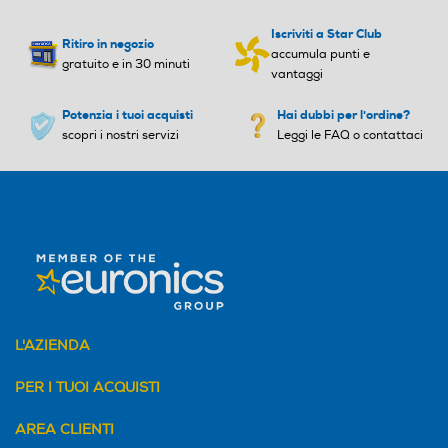
Aspirabriciole
Aspirabriciole
Iscriviti a Star Club
Ritiro in negozio
accumula punti e
gratuito e in 30 minuti
vantaggi
Battitappeto
Battitappeto
Potenzia i tuoi acquisti
Hai dubbi per l'ordine?
scopri i nostri servizi
Leggi le FAQ o contattaci
Bocchetta a lancia
Bocchetta a lancia
Bocchetta imbottiti
Bocchetta imbottiti
L'AZIENDA
Ruote gommate
Ruote gommate
PER I TUOI ACQUISTI
AREA CLIENTI