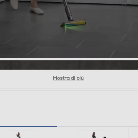
OPTICTM Illumina la polvere invisibile2 . La
spazzola con la luce integrata rivela le particelle
microscopiche di polvere¹ e lo sporco che
normalmente non visibili ad occhio nudo sui
pavimenti duri, così da non perderti nulla.
SPAZZOLA SUBMARINETM La spazzola Dyson
Subm
Mostra di più
3,8