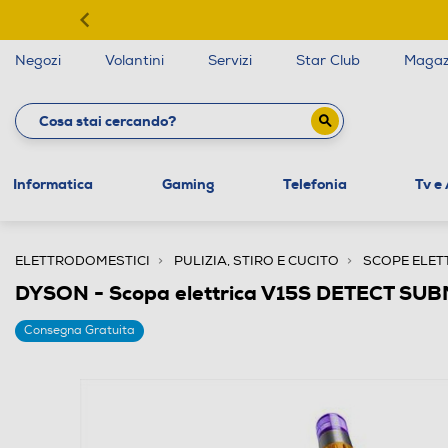
Negozi
Volantini
Servizi
Star Club
Magaz
Informatica
Gaming
Telefonia
Tv e
ELETTRODOMESTICI
PULIZIA, STIRO E CUCITO
SCOPE ELET
DYSON - Scopa elettrica V15S DETECT SUB
Consegna Gratuita