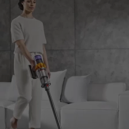
inferiori, massimizzando l'efficienza energetica. 14
CICLONI Potenti cicloni disposti in modo
concentrico generando una forza fino a 100.000g.
MOTORE DYSON Hyperdymium™ Si adatta Un
potente motore Dyson Hyperdymium™ aumenta la
potenza di aspirazione per quando rileva alti livelli
di polvere e la riduce nuovamente per quelli
inferiori, massimizzando l'efficienza energetica. 14
CICLONI Potenti cicloni disposti in modo
concentrico generando una forza fino a 100.000g.
SPAZZOLA DIGITAL MOTORBARTM Rimuove lo
sporco. Districa peli e capelli. La spazzola Digital
Motorbar™ è dotata di 56 denti in policarbonato
che impediscono a peli e capelli di aggrovigliarsi nel
rullo della spazzola. Rimuove efficacemente sporco
e capelli da tutte le superfici. Le palette districanti
fanno sì che capelli e peli animali vadano
direttamente nel contenitore. SPAZZOLA FLUFFY