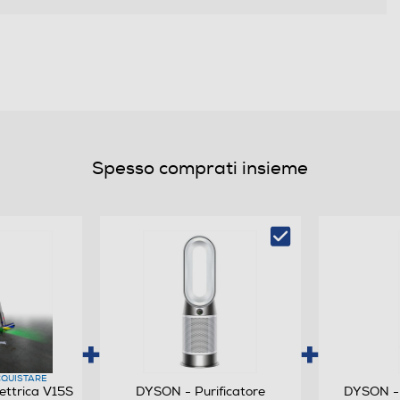
Spesso comprati insieme
SPAZZOLA DIGITAL MOTORBARTM Rimuove lo
sporco. Districa peli e capelli. La spazzola Digital
Motorbar™ è dotata di 56 denti in policarbonato
che impediscono a peli e capelli di aggrovigliarsi nel
rullo della spazzola. Rimuove efficacemente sporco
e capelli da tutte le superfici. Le palette districanti
fanno sì che capelli e peli animali vadano
direttamente nel contenitore. SPAZZOLA FLUFFY
OPTICTM Illumina la polvere invisibile2 . La
QUISTARE
ettrica V15S
DYSON - Purificatore
DYSON -
spazzola con la luce integrata rivela le particelle