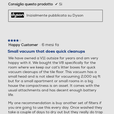
Consiglia questo prodotto
✔
Sì
Inizialmente pubblicata su Dyson
Altre funzioni
Altre funzioni
ANIMAL CARE: deale per c
hi ha animali domestici. Acc
Si trasforma in un aspirapolvere
essori pensati per rimuover
★★★★★
★★★★★
portatile
e facilmente il pelo degli ani
·
6 mesi fa
Happy Customer
4
mali ovunque, dai tessuti d
Abbastanza piccolo per luoghi difficili da
su
Small vacuum that does quick cleanups
5
raggiungere in casa. Abbastanza potente e
ella casa, agli interni dell'au
We have owned a V11 outsize for years and am very
stelle.
di lunga durata per pulire anche tutta la
to
happy with it. We bought the V8 specifically for the
tua auto.
room where we keep our cat's litter boxes for quick
Lunghezza cavo-m
Lunghezza cavo-m
vacuum cleanups of the tile floor. This vacuum has a
small head and is not ideal for vacuuming 2,000 sq ft
but for a small apartment or small rooms in a big
house the compactness is an asset. It comes with the
usual attachments and has decent enough battery
Spazzola combinata
Spazzola combinata
life.
My one recommendation is buy another set of filters if
you are going to use this every day. Once washed they
take a couple of days to dry out but they really do trap