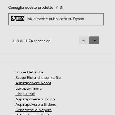
250 mm
Consiglia questo prodotto
✔
Sì
1
Inizialmente pubblicata su Dyson
L'autonomia indicata si applica alla modalità di
aspirazione 1 con accessorio non motorizzato
collegato.
3
FC137
4
FC136
Precedente
◄
Successiva
►
1–8 di 11174 recensioni
Reviews
Reviews
Scopa elettrica con tecnologia ciclonica - Potenza max 13
W - Alimentazione a pile - Regolazione non elettronica -
Con filtro HEPA - Con turbo spazzola
Scope Elettriche
Scope Elettriche senza filo
Aspirapolvere Robot
Lavapavimenti
Idropulitrici
Aspirapolvere a Traino
Aspirapolvere a Bidone
Generatori di Vapore