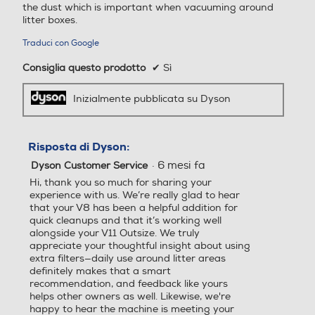
the dust which is important when vacuuming around
Spazzola parquet
Spazzola parquet
litter boxes.
Traduci con Google
Svuotamento igienico
Consiglia questo prodotto
✔
Sì
Il meccanismo di espulsione igienico espelle
Turbo spazzola
Turbo spazzola
sporco e polvere in un'unica azione, senza
necessità di toccarlo.
Inizialmente pubblicata su Dyson
Aspirabriciole
Aspirabriciole
Risposta di Dyson:
·
6 mesi fa
Dyson Customer Service
Hi, thank you so much for sharing your
experience with us. We’re really glad to hear
Battitappeto
Battitappeto
that your V8 has been a helpful addition for
quick cleanups and that it’s working well
alongside your V11 Outsize. We truly
appreciate your thoughtful insight about using
extra filters—daily use around litter areas
Riponilo ordinatamente e carica
Bocchetta a lancia
Bocchetta a lancia
definitely makes that a smart
Sempre a portata di mano sulla base di
recommendation, and feedback like yours
ricarica a muro, il tuo aspirapolvere Dyson
helps other owners as well. Likewise, we're
V8™ è facile da riporre e pronto all'uso
happy to hear the machine is meeting your