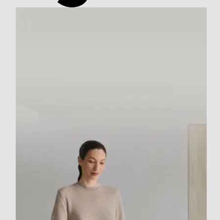
Potente, versatile e silenzioso.
1
Con tecnologia anti-groviglio.
Filtro antibatterico
Progettato per case con animali domestici.
Filtro lavabile rimovibile
Indicatore tanica piena
Indicatore sacco pieno
Indicatore stato batteria