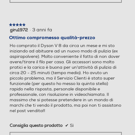
★★★★★
★★★★★
Impugnatura ergonomica
Impugnatura ergonomica
·
3 anni fa
giru1972
5
su
Ottimo compromesso qualità-prezzo
5
Ho comprato il Dyson V 8 da circa un mese e mi sto
stelle.
Caratteristiche
iniziando ad abituare ad un nuovo modo di pulizia (ex
Funzione Wet & Dry
Funzione Wet & Dry
aspirapolvere). Molto conveniente il fatto di non dover
avere/tirare il filo per casa. Gli accessori sono molto
pratici e la carica è buona per un'attività di pulizia di
circa 20 - 25 minuti (tempo medio). Ho avuto un
piccolo problema, ma il Servizio Clienti è stato super
Funzione Lava-asciuga
Funzione Lava-asciuga
funzionale (per questo ho messo la quinta stella)
rapido nella risposta, personale disponibile e
professionale, con risoluzione in videochiamata. Il
massimo che si potesse pretendere in un mondo di
marchi che ti vendo il prodotto, ma poi non ti assistono
Blocco sicurezza sacchetto
Blocco sicurezza sacchetto
nel post vendita!!
non inserito
non inserito
Consiglia questo prodotto
✔
Sì
La giusta potenza dove serve