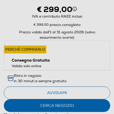
sporco e capelli dal flusso d'aria.
qu
€ 299,00
mi
IVA e contributo RAEE inclusi
€ 399,00
prezzo consigliato
Prezzo valido dall'1 al 31 agosto 2026 (salvo
esaurimento scorte)
PERCHÈ COMPRARLO
Consegna Gratuita
Valida solo online
Ritiro in negozio
in 30 minuti e sempre gratuito
AVVISAMI
CERCA NEGOZIO