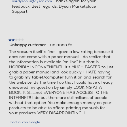
. Thanks again for your
Altezza-mm
Altezza-mm
askdysonus@dyson.com
tue esigenze.
feedback. Best regards, Dyson Marketplace
Support
1250
1138
Larghezza-mm
Larghezza-mm
220
249
★★★★★
★★★★★
Specifiche
·
un anno fa
Unhappy customer
2
su
The vacuum itself is fine. I gave a low rating because it
Profondità-mm
Profondità-mm
5
does not come with a paper manual. I do realize that
stelle.
Peso
Spazzola
the information is available “on line” but that is
250
248
HORRIBLY INCONVENIENT!! It’s MUCH FASTER to just
grab a paper manual and look quickly. I HATE having
to grab my tablet/computer turn it on and search for
2,63 kg
Motorbar™
Peso-Kg
Peso-Kg
the website. By the time I do that I could have already
answered my question by simply LOOKING AT A
2
0,29
BOOK. P. S…….not EVERYONE HAS ACCESS TO THE
Tempo di ricarica
Tecnologia ciclonica
INTERNET!! I do but there are still millions of people
without that option. You make enough money on your
products to be able to afford printing manuals for
5 ore
15 cicloni
your products. VERY DISAPPOINTING !!
Traduci con Google
Filtrazione
Volume del