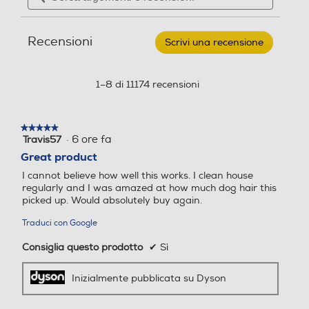
Scopa
e
e
elettrica
recensioni
recensio
V8
Recensioni
ADVANCED-
Scrivi una recensione
.
Dimensioni - Peso
Silver/Nickel
Questa
Risparmio energetico
Risparmio energetico
azione
Altezza-mm
aprirà
1–8 di 11174 recensioni
una
1250
finestra
Filtro a cicloni
Filtro a cicloni
modale.
Larghezza-mm
★★★★★
★★★★★
·
6 ore fa
Travis57
5
su
220
Great product
5
I cannot believe how well this works. I clean house
stelle.
Filtro HEPA
Filtro HEPA
Profondità-mm
regularly and I was amazed at how much dog hair this
picked up. Would absolutely buy again.
250
Traduci con Google
Peso-Kg
Filtro antibatterico
Filtro antibatterico
Consiglia questo prodotto
✔
Sì
2
Inizialmente pubblicata su Dyson
Filtro lavabile rimovibile
Filtro lavabile rimovibile
Informazioni sulla sicurezza del prodotto