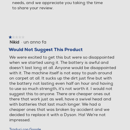
needs, and we appreciate you taking the time
quando ne hai bisogno.
Bocchetta imbottiti
Bocchetta imbottiti
to share your review.
Cosa c'è nella scatola
Ruote gommate
Ruote gommate
★★★★★
★★★★★
·
un anno fa
Nikid
1
su
Would Not Suggest This Product
5
Ruote piroettanti
Ruote piroettanti
We were excited to get this but were so disappointed
stelle.
when we started using it. The battery is awful and
doesn’t last long at all. Anyone would be disappointed
with it. The machine itself is not easy to push around
on carpet at all. It sucks up the dirt just fine but with
Vano porta accessori
Vano porta accessori
the battery not lasting even half an hour and having
to use so much strength, it’s not worth it. I would not
suggest this to anyone. There are cheaper ones out
Aspirapolvere Dyson V8 Advanced
there that work just as well, have a swivel head and
with batteries that last much longer. We had a
Tubo flessibile
Tubo flessibile
cheaper ones that was broken by accident and we
decided to replace it with a Dyson. Ha! We’re not
impressed.
Traduci con Google