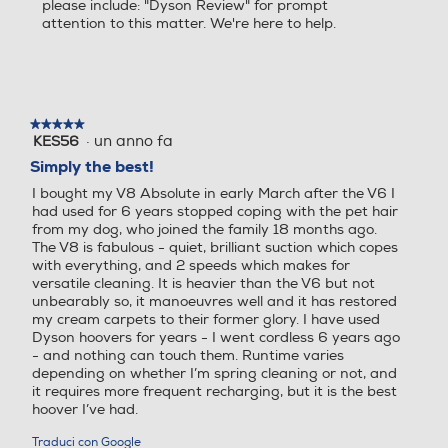
please include: "Dyson Review" for prompt
attention to this matter. We're here to help.
★★★★★
★★★★★
·
un anno fa
KES56
5
su
Simply the best!
5
I bought my V8 Absolute in early March after the V6 I
stelle.
had used for 6 years stopped coping with the pet hair
from my dog, who joined the family 18 months ago.
The V8 is fabulous - quiet, brilliant suction which copes
Altezza
with everything, and 2 speeds which makes for
1.256 mm
versatile cleaning. It is heavier than the V6 but not
unbearably so, it manoeuvres well and it has restored
my cream carpets to their former glory. I have used
Dyson hoovers for years - I went cordless 6 years ago
Lunghezza
- and nothing can touch them. Runtime varies
221 mm
depending on whether I’m spring cleaning or not, and
it requires more frequent recharging, but it is the best
hoover I’ve had.
Larghezza
Traduci con Google