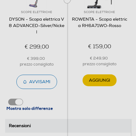
Blocco sicurezza sacchetto non inserito
SCOPE ELETTRICHE
SCOPE ELETTRICHE
DYSON - Scopa elettrica V
ROWENTA - Scopa elettric
8 ADVANCED-Silver/Nicke
a RH6A71WO-Rosso
Sistema antisurriscaldamento
l
€ 159,00
€ 299,00
Cordless
€ 249,90
€ 399,00
prezzo consigliato
prezzo consigliato
Si
Sistema parking
AGGIUNGI
AVVISAMI
Singola posizione di parcheggio
Silenzioso
Posizione verticale
Mostra solo differenze
Progettato per emettere un basso rumore. Vie
aeree aerodinamiche e flusso d'aria diretto in
schiuma a cellule aperte attorno al motore per
Recensioni
Recensioni
ridurre il rumore. Suono a imbuto scanalato e
Salvaspazio
blocco deflettore. Il feltro acustico e la schiuma a