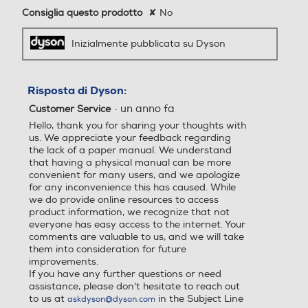
contenitore
Consiglia questo prodotto
✘
No
Inizialmente pubblicata su Dyson
Filtrazione
0,54 L
Risposta di Dyson:
avanzata in
·
un anno fa
Customer Service
tutto
Hello, thank you for sharing your thoughts with
l'apparecchio
us. We appreciate your feedback regarding
the lack of a paper manual. We understand
Potenza di
Potenza di
that having a physical manual can be more
aspirazione
aspirazione
convenient for many users, and we apologize
for any inconvenience this has caused. While
(modalità Min)
(modalità Max)
we do provide online resources to access
product information, we recognize that not
everyone has easy access to the internet. Your
21 W
130 AW
comments are valuable to us, and we will take
them into consideration for future
improvements.
If you have any further questions or need
assistance, please don't hesitate to reach out
to us at
in the Subject Line
askdyson@dyson.com