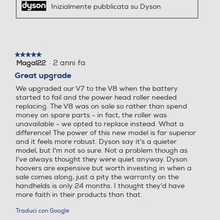
Passa facilmente da una modalità di
Inizialmente pubblicata su Dyson
Sistema antisurriscaldame
Sistema antisurriscaldame
aspirazione all'altra durante la pulizia.
nto
nto
★★★★★
★★★★★
·
2 anni fa
Magal22
5
Cordless
Cordless
su
Great upgrade
5
Si
Si
We upgraded our V7 to the V8 when the battery
stelle.
started to fail and the power head roller needed
replacing. The V8 was on sale so rather than spend
Sistema parking
Sistema parking
money on spare parts - in fact, the roller was
unavailable - we opted to replace instead. What a
Singola posizione di parche
difference! The power of this new model is far superior
Raggiunge facilmente i punti alti
ggio
and it feels more robust. Dyson say it's a quieter
model, but I'm not so sure. Not a problem though as
Leggero ed ergonomico per consentirti di
I've always thought they were quiet anyway. Dyson
pulire facilmente anche i punti più in alto
Posizione verticale
Posizione verticale
hoovers are expensive but worth investing in when a
della tua casa, con un solo gesto.
sale comes along, just a pity the warranty on the
handhelds is only 24 months. I thought they'd have
more faith in their products than that.
Salvaspazio
Salvaspazio
Traduci con Google