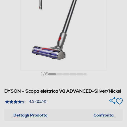
1
/
6
DYSON - Scopa elettrica V8 ADVANCED-Silver/Nickel
4.3
(11174)
Dettagli Prodotto
Confronta
1. Contenitore
2.
Potenti forze centrifughe separano polvere,
Il 