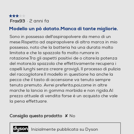
Clicca qui
★★★★★
★★★★★
·
2 anni fa
Frax93
3
Indicatore tanica piena
Indicatore tanica piena
su
Modello un pò datato.Manca di tante migliorie.
5
Sono in possesso dell'aspirapolvere da meno di un
stelle.
mese.Rispetto ad aspirapolvere di altra marca in mio
possesso, noto che la batteria ha una durata molto
Indicatore sacco pieno
Indicatore sacco pieno
limitata e che la spazzola fa molto rumore in
rotazione.Tra gli aspetti positivi de o citare:la potenza
del motore,la spazzola che effettivamente recupera i
capelli lunghi senza creare grovigli, Il processo di pulizia
del raccogliotore.Il modello in questione ha anche la
Indicatore stato batteria
Indicatore stato batteria
pecca che il tasto di accensione va tenuto sempre
tenuto premuto. Avrei preferito,poi,come in altre
marche la lancia in gomma morbida e non rigida.Al
prezzo attuale di vendita forse è un acquisto che vale
la pena effettuare.
Riavvolgimento cavo
Riavvolgimento cavo
Consiglia questo prodotto
✘
No
Inizialmente pubblicata su Dyson
Controllo sull'impugnatura
Controllo sull'impugnatura