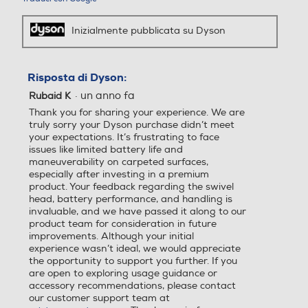
Tubo telescopico
Tubo telescopico
Inizialmente pubblicata su Dyson
TM
Bocchetta a lancia
Spazzola Motorbar
Materiale tubo
Materiale tubo
Risposta di Dyson:
·
un anno fa
Rubaid K
Thank you for sharing your experience. We are
truly sorry your Dyson purchase didn’t meet
Accessori in dotazione
Accessori in dotazione
your expectations. It’s frustrating to face
issues like limited battery life and
Accessorio
Stazione di ricarica
maneuverability on carpeted surfaces,
especially after investing in a premium
multifunzione
product. Your feedback regarding the swivel
head, battery performance, and handling is
invaluable, and we have passed it along to our
Accessori Dyson
product team for consideration in future
improvements. Although your initial
experience wasn’t ideal, we would appreciate
the opportunity to support you further. If you
Personalizza il tuo aspirapolvere
are open to exploring usage guidance or
con accessori e kit più adatti a te
accessory recommendations, please contact
our customer support team at
Scegli gli accessori e i kit creati per rispondere alle