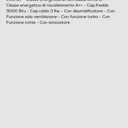
Classe energetica di riscaldamento A++ - Cap.freddo
3
9000 Btu - Cap.caldo 3 Kw - Con deumidificatore - Con
Funzione sola ventilazione - Con funzione turbo - Con
Coefficiente SEER
Funzione notte - Con ionizzatore
8,5
Coefficiente EER
4,41
Coefficiente SCOP
4,6
Coefficiente COP
4,17
Efficienze