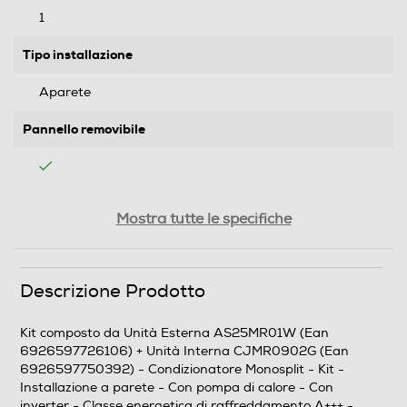
1
Tipo installazione
Aparete
Pannello removibile
Attacchi rapidi
Mostra tutte le specifiche
Descrizione Prodotto
Prestazioni
Raffreddamento nominale-Btu h
Kit composto da Unità Esterna AS25MR01W (Ean
6926597726106) + Unità Interna CJMR0902G (Ean
9000
6926597750392) - Condizionatore Monosplit - Kit -
Installazione a parete - Con pompa di calore - Con
Riscaldamento nominale-Kw
inverter - Classe energetica di raffreddamento A+++ -