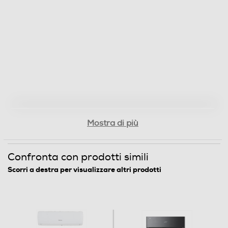
Classe energia raffreddamento
A+++
Classe energia riscaldamento
A++
Consumi
Consumo energia annuo freddo-kWh
Mostra di più
107
Confronta con prodotti simili
Funzioni e Plus
Scorri a destra per visualizzare altri prodotti
Pompa di calore