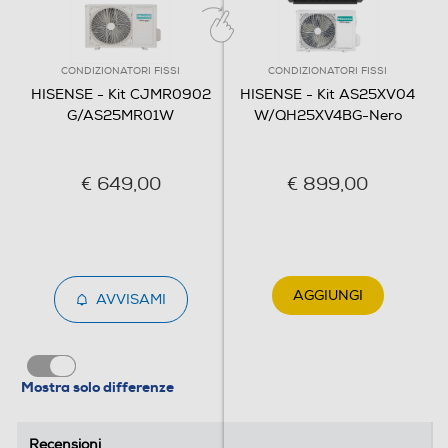
Tipo di gas utilizzato
R-32
CONDIZIONATORI FISSI
CONDIZIONATORI FISSI
Inverter
HISENSE - Kit CJMR0902
HISENSE - Kit AS25XV04
G/AS25MR01W
W/QH25XV4BG-Nero
Display
€ 649,00
€ 899,00
Timer
AGGIUNGI
AVVISAMI
Sistema purificazione aria
Elettrostatico
Mostra solo differenze
Ionizzatore
Recensioni
Recensioni