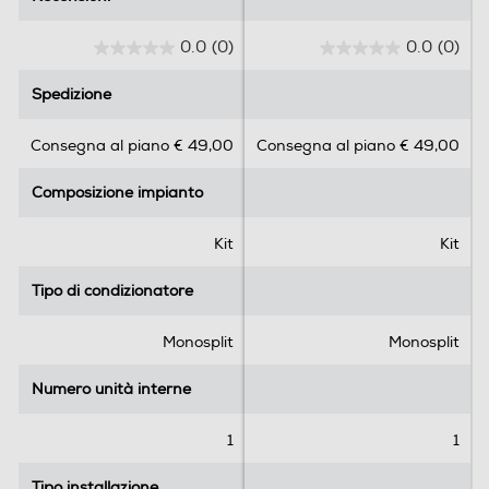
0.0
(0)
0.0
(0)
Funzione deumidificatore
0
0
.
.
Spedizione
Spedizione
0
0
s
s
Funzione sola ventilazione
Consegna al piano € 49,00
Consegna al piano € 49,00
u
u
5
5
Composizione impianto
Composizione impianto
s
s
t
t
Funzione turbo
e
e
Kit
Kit
l
l
l
l
Tipo di condizionatore
Tipo di condizionatore
e
e
Funzione Notte
.
.
Monosplit
Monosplit
Numero unità interne
Numero unità interne
Risparmio energetico
1
1
Tipo installazione
Tipo installazione