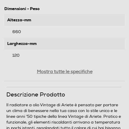
Dimensioni - Peso
Altezza-mm
660
Larghezza-mm
120
Profondità-mm
Mostra tutte le specifiche
440
Peso-Kg
Descrizione Prodotto
7,36
Il radiatore a olio Vintage di Ariete è pensato per portare
un clima di benessere nella tua casa con lo stile unico e le
linee anni '50 tipiche della linea Vintage di Ariete. Pratico e
Prestazioni
funzionale, gli elementi riscaldanti arrivano a temperatura
in pochi istanti, regalandoti tutto il calore di cui hai bisogno.