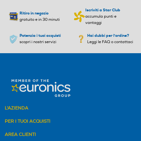
Iscriviti a Star Club
Ritiro in negozio
Programmabile
Programmabile
accumula punti e
gratuito e in 30 minuti
vantaggi
Si
Si
Potenzia i tuoi acquisti
Hai dubbi per l'ordine?
scopri i nostri servizi
Leggi le FAQ o contattaci
Numero livelli potenza
Numero livelli potenza
3
3
Selettore di potenza
Selettore di potenza
Termostato
Termostato
L'AZIENDA
PER I TUOI ACQUISTI
Effetto camino
Effetto camino
AREA CLIENTI