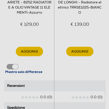
l'elegante stile Vintage Ariete.
ARIETE - 8252 RADIATOR
DE LONGHI - Radiatore el
E A OLIO VINTAGE 11 ELE
ettrico TRRSE1225-BIANC
MENTI-Azzurro
O
Funzioni e Plus
€ 129,00
€ 139,00
Timer
Programmabile
AGGIUNGI
AGGIUNGI
Si
Numero livelli potenza
Mostra solo differenze
3
Selettore di potenza
Recensioni
Recensioni
0.0
(0)
0.0
(0)
0
0
Termostato
.
.
Spedizione
Spedizione