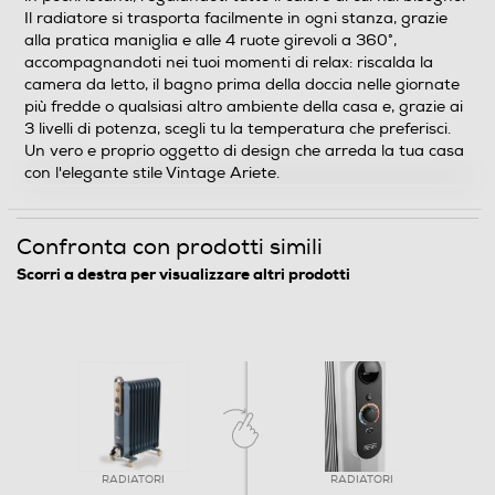
Potenza max-W
Il radiatore si trasporta facilmente in ogni stanza, grazie
alla pratica maniglia e alle 4 ruote girevoli a 360°,
2500
accompagnandoti nei tuoi momenti di relax: riscalda la
camera da letto, il bagno prima della doccia nelle giornate
più fredde o qualsiasi altro ambiente della casa e, grazie ai
Descrizione
3 livelli di potenza, scegli tu la temperatura che preferisci.
Un vero e proprio oggetto di design che arreda la tua casa
Descrizione marketing
con l'elegante stile Vintage Ariete.
Il radiatore a olio Vintage di Ariete è pensato per
portare un clima di benessere nella tua casa con lo stile
Confronta con prodotti simili
unico e le linee anni '50 tipiche della linea Vintage di
Ariete. Pratico e funzionale, gli elementi riscaldanti
Scorri a destra per visualizzare altri prodotti
arrivano a temperatura in pochi istanti, regalandoti
tutto il calore di cui hai bisogno. Il radiatore si trasporta
facilmente in ogni stanza, grazie alla pratica maniglia e
alle 4 ruote girevoli a 360°, accompagnandoti nei tuoi
momenti di relax: riscalda la camera da letto, il bagno
prima della doccia nelle giornate più fredde o qualsiasi
altro ambiente della casa e, grazie ai 3 livelli di potenza,
scegli tu la temperatura che preferisci. Un vero e
proprio oggetto di design che arreda la tua casa con
RADIATORI
RADIATORI