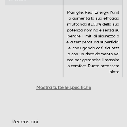
Altre funzioni
Maniglie. Real Energy: l'unit
à aumenta la sua efficacia
Y
sfruttando il 100% della sua
potenza nominale senza su
Barra scalda salviette
perare i limiti di sicurezza d
ella temperatura superficial
e, coniugando così sicurezz
a con un riscaldamento vel
Avvolgicavo
oce per garantire il massim
o comfort. Ruote preassem
blate
Sicurezza
Altezza-mm
Altezza-mm
Mostra tutte le specifiche
Dispositivo termico sicurezza
660
650
Larghezza-mm
Larghezza-mm
Sicurezza anti ribaltamento
Recensioni
120
277