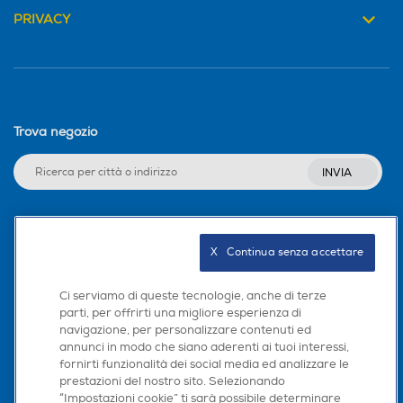
PRIVACY
Funzione auto
Funzione auto
Funzione antigelo
Funzione antigelo
Trova negozio
INVIA
Base oscillante
Base oscillante
Seguici sui social
X   Continua senza accettare
Presenza umidificatore
Presenza umidificatore
Ci serviamo di queste tecnologie, anche di terze
parti, per offrirti una migliore esperienza di
navigazione, per personalizzare contenuti ed
Scarica la nostra app
annunci in modo che siano aderenti ai tuoi interessi,
fornirti funzionalità dei social media ed analizzare le
Altre funzioni
Altre funzioni
prestazioni del nostro sito. Selezionando
“Impostazioni cookie” ti sarà possibile determinare