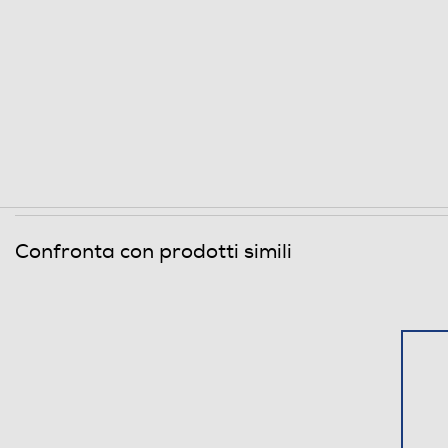
Avvolgicavo
Sicurezza
Dispositivo termico sicurezza
Sicurezza anti ribaltamento
Informazioni sulla sicurezza del prodotto
Confronta con prodotti simili
Clicca qui