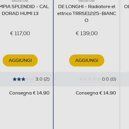
RADIATORI
RADIATORI
MPIA SPLENDID - CAL
DE LONGHI - Radiatore el
O
DORAD HUMI 13
ettrico TRRSE1225-BIANC
O
€ 117,00
€ 139,00
AGGIUNGI
AGGIUNGI
3.0
(2)
0.0
(0)
3
0
.
.
Consegna € 14,90
Consegna € 14,90
0
0
s
s
u
u
5
5
s
s