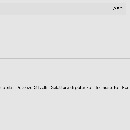
250
590
12,6
2500
e - Potenza 3 livelli - Selettore di potenza - Termostato - Funzio
220/240 - 1 - 50