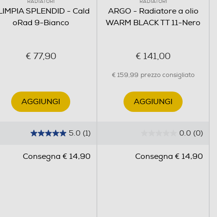
RADIATORI
RADIATORI
LIMPIA SPLENDID - Cald
ARGO - Radiatore a olio
oRad 9-Bianco
WARM BLACK TT 11-Nero
€ 77,90
€ 141,00
€ 159,99
prezzo consigliato
AGGIUNGI
AGGIUNGI
5.0
(1)
0.0
(0)
5
0
.
.
Consegna € 14,90
Consegna € 14,90
0
0
s
s
u
u
5
5
s
s