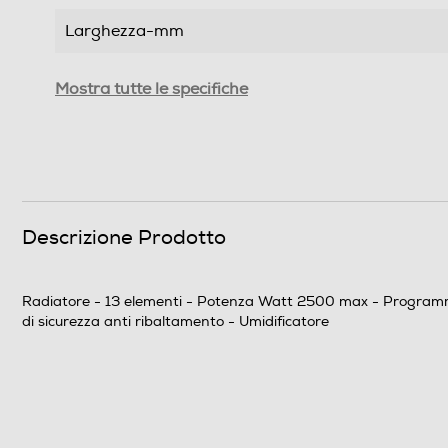
Larghezza-mm
Profondità-mm
Mostra tutte le specifiche
Peso-Kg
Descrizione
Prestazioni
Descrizione Prodotto
Potenza max-W
Radiatore - 13 elementi - Potenza Watt 2500 max - Programmabil
Tensione alimentazione- V/F/Hz
di sicurezza anti ribaltamento - Umidificatore
Funzioni e Plus
Timer