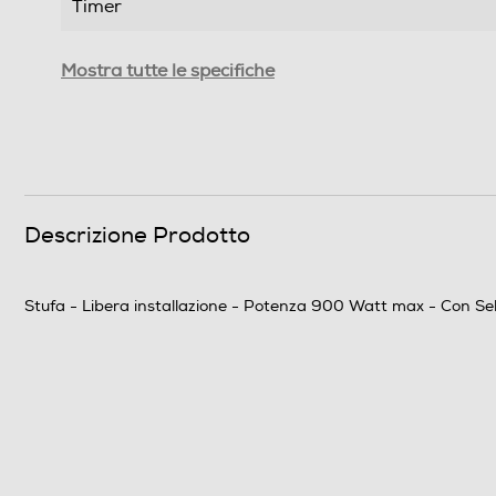
Timer
Base oscillante
Mostra tutte le specifiche
Effetto camino
Funzione aria fredda
Telecomando
Descrizione Prodotto
Dotazioni - Personalizzazioni
Stufa - Libera installazione - Potenza 900 Watt max - Con Sel
Termostato
Barra scalda salviette
Sicurezza
Sicurezza anti ribaltamento