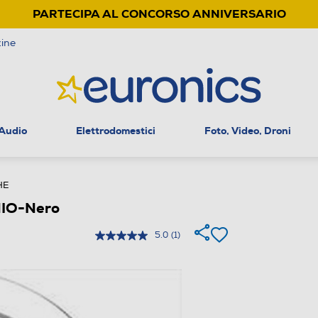
PARTECIPA AL CONCORSO ANNIVERSARIO
ine
 Audio
Elettrodomestici
Foto, Video, Droni
HE
IO-Nero
5.0
(1)