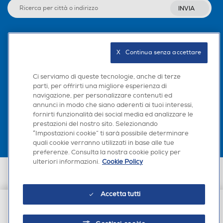
INVIA
Larghezza-mm
Larghezza-mm
800
Seguici sui social
X   Continua senza accettare
Peso-Kg
Peso-Kg
Ci serviamo di queste tecnologie, anche di terze
1,3
0,75
parti, per offrirti una migliore esperienza di
navigazione, per personalizzare contenuti ed
Scarica la nostra app
Profondità-mm
Profondità-mm
annunci in modo che siano aderenti ai tuoi interessi,
fornirti funzionalità dei social media ed analizzare le
prestazioni del nostro sito. Selezionando
“Impostazioni cookie” ti sarà possibile determinare
quali cookie verranno utilizzati in base alle tue
preferenze. Consulta la nostra cookie policy per
ulteriori informazioni.
Cookie Policy
Euronics Italia SpA. Sede legale Via Montefeltro, 6/a 20156 Milano
Partita Iva, Codice Fiscale e iscrizione CCIAA Milano Monza Brianza Lodi
n. 13337170156. Codice intermediario SDI: HHBD9AK. Vendite soggette
Accetta tutti
agli Artt. 45 e ss del Codice del Consumo in tema di Diritti dei
Consumatori.
€ 105,00