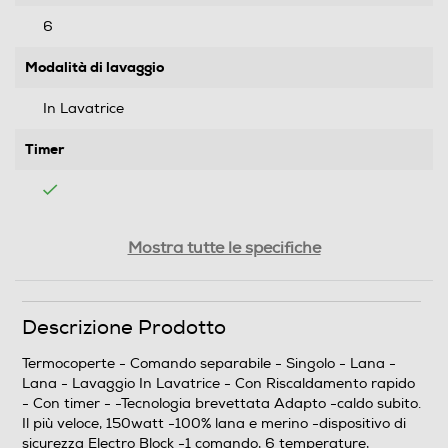
6
Modalità di lavaggio
In Lavatrice
Timer
Riscaldamento rapido
Mostra tutte le specifiche
Descrizione Prodotto
Sicurezza
Termocoperte - Comando separabile - Singolo - Lana -
Sistema di sicurezza
Lana - Lavaggio In Lavatrice - Con Riscaldamento rapido
- Con timer - -Tecnologia brevettata Adapto -caldo subito.
Il più veloce, 150watt -100% lana e merino -dispositivo di
sicurezza Electro Block -1 comando, 6 temperature,