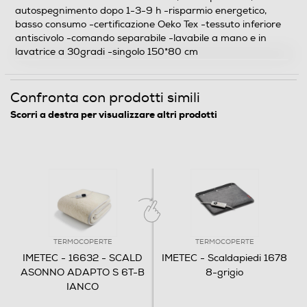
autospegnimento dopo 1-3-9 h -risparmio energetico,
Dettagli strutturali
basso consumo -certificazione Oeko Tex -tessuto inferiore
antiscivolo -comando separabile -lavabile a mano e in
Tipo di prodotto
lavatrice a 30gradi -singolo 150*80 cm
Termocoperte
Confronta con prodotti simili
Numero di piazze
Scorri a destra per visualizzare altri prodotti
Una piazza
Tessuto superiore
Misto
Tessuto Inferiore
Misto
TERMOCOPERTE
TERMOCOPERTE
IMETEC - 16632 - SCALD
IMETEC - Scaldapiedi 1678
Lunghezza cavo-m
ASONNO ADAPTO S 6T-B
8-grigio
IANCO
2,3