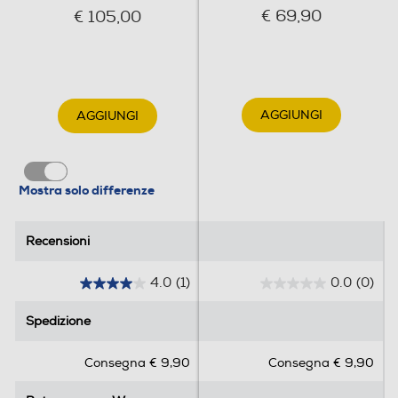
€ 69,90
€ 105,00
Altre descrizioni strutturali
6
Accessori
AGGIUNGI
AGGIUNGI
Accessori in dotazione
Y
Mostra solo differenze
Dimensioni - Peso
Recensioni
Recensioni
Altezza-mm
4.0
(1)
0.0
(0)
4
0
1500
.
.
Spedizione
Spedizione
0
0
Larghezza-mm
s
s
Consegna € 9,90
Consegna € 9,90
u
u
800
5
5