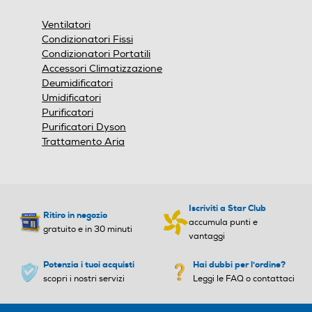
una
finestra
Ventilatori
modale.
Altezza regolabile
Altezza regolabile
Condizionatori Fissi
Condizionatori Portatili
Accessori Climatizzazione
Deumidificatori
Numero di velocità
Numero di velocità
Umidificatori
Purificatori
Purificatori Dyson
5
Trattamento Aria
Display LCD
Display LCD
Iscriviti a Star Club
Ritiro in negozio
Diffusore aromi
Diffusore aromi
accumula punti e
gratuito e in 30 minuti
vantaggi
Potenzia i tuoi acquisti
Hai dubbi per l'ordine?
scopri i nostri servizi
Leggi le FAQ o contattaci
Nebulizzazione
Nebulizzazione