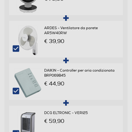
Diffusore aromi
ARDES - Ventilatore da parete
AR5W40RW
€ 39,90
Nebulizzazione
DAIKIN - Controller per aria condizionata
Dimensioni - Peso
BRP069B45
€ 44,90
Altezza-mm
410
Larghezza-mm
DCG ELTRONIC - VERI25
€ 59,90
310