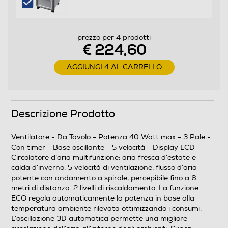
Profondità-mm
270
prezzo per 4 prodotti
€ 224,60
Peso-Kg
AGGIUNGI 4 AL CARRELLO
7,9
Descrizione
Descrizione Prodotto
Descrizione marketing
Ventilatore - Da Tavolo - Potenza 40 Watt max - 3 Pale -
Circolatore d’aria multifunzione: aria fresca d’estate e
Con timer - Base oscillante - 5 velocità - Display LCD -
calda d’inverno. 5 velocità di ventilazione, flusso d’aria
Circolatore d’aria multifunzione: aria fresca d’estate e
potente con andamento a spirale, percepibile fino a 6
calda d’inverno. 5 velocità di ventilazione, flusso d’aria
metri di distanza. 2 livelli di riscaldamento. La funzione
potente con andamento a spirale, percepibile fino a 6
ECO regola automaticamente la potenza in base alla
metri di distanza. 2 livelli di riscaldamento. La funzione
temperatura ambiente rilevata ottimizzando i consumi.
ECO regola automaticamente la potenza in base alla
L’oscillazione 3D automatica permette una migliore
temperatura ambiente rilevata ottimizzando i consumi.
circolazione dell’aria all’interno degli ambienti. Super
L’oscillazione 3D automatica permette una migliore
silenzioso 31 dB per la tranquillità delle ore serali o