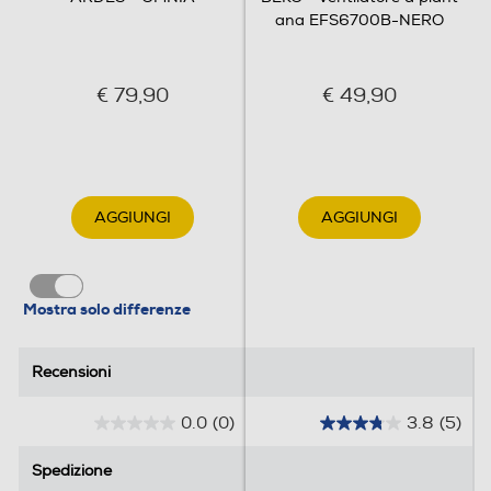
ana EFS6700B-NERO
€ 79,90
€ 49,90
AGGIUNGI
AGGIUNGI
Mostra solo differenze
Recensioni
Recensioni
0.0
(0)
3.8
(5)
0
3
.
.
Spedizione
Spedizione
0
8