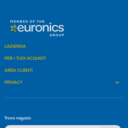
Spia di funzionamento
Spia di funzionamento
Telecomando
Telecomando
L'AZIENDA
PER I TUOI ACQUISTI
Funzione brezza
Funzione brezza
AREA CLIENTI
PRIVACY
Altezza-mm
Altezza-mm
410
1345
Larghezza-mm
Larghezza-mm
Trova negozio