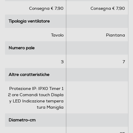
s
s
Consegna € 7,90
Consegna € 7,90
u
u
5
5
Tipologia ventilatore
Tipologia ventilatore
s
s
t
t
e
e
Tavolo
Piantana
l
l
l
l
Numero pale
Numero pale
e
e
.
.
3
7
5
r
Altre caratteristiche
Altre caratteristiche
e
c
Protezione IP: IPX0 Timer 1
e
2 ore Comandi touch Displa
n
y LED Indicazione tempera
s
tura Maniglia
i
o
Diametro-cm
Diametro-cm
n
i