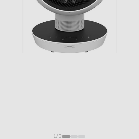
1
/
3