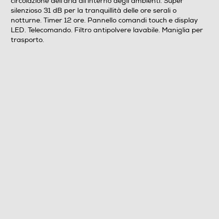
circolazione dell’aria all’interno degli ambienti. Super
notturne. Timer 12 ore. Pannello comandi touch e
silenzioso 31 dB per la tranquillità delle ore serali o
display LED. Telecomando. Filtro antipolvere lavabile.
notturne. Timer 12 ore. Pannello comandi touch e display
Maniglia per trasporto.
LED. Telecomando. Filtro antipolvere lavabile. Maniglia per
trasporto.
Informazioni sulla sicurezza del prodotto
Clicca qui