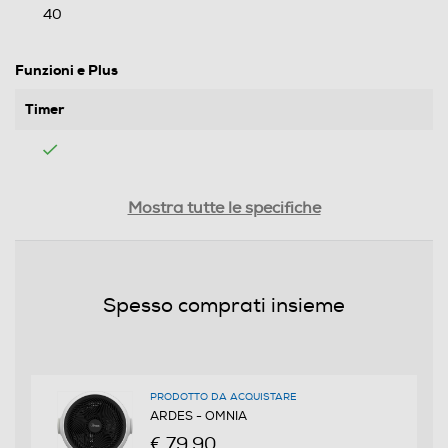
40
Funzioni e Plus
Timer
Base oscillante
Mostra tutte le specifiche
Altezza regolabile
Spesso comprati insieme
Numero di velocità
5
PRODOTTO DA ACQUISTARE
ARDES - OMNIA
Display LCD
€ 79,90