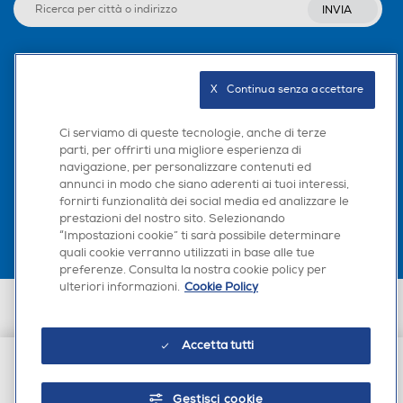
310
401
INVIA
Profondità-mm
Profondità-mm
Seguici sui social
270
400
X   Continua senza accettare
Peso-Kg
Peso-Kg
Ci serviamo di queste tecnologie, anche di terze
parti, per offrirti una migliore esperienza di
navigazione, per personalizzare contenuti ed
Scarica la nostra app
7,9
5,2
annunci in modo che siano aderenti ai tuoi interessi,
fornirti funzionalità dei social media ed analizzare le
prestazioni del nostro sito. Selezionando
“Impostazioni cookie” ti sarà possibile determinare
quali cookie verranno utilizzati in base alle tue
preferenze. Consulta la nostra cookie policy per
ulteriori informazioni.
Cookie Policy
Euronics Italia SpA. Sede legale Via Montefeltro, 6/a 20156 Milano
Partita Iva, Codice Fiscale e iscrizione CCIAA Milano Monza Brianza Lodi
n. 13337170156. Codice intermediario SDI: HHBD9AK. Vendite soggette
Accetta tutti
agli Artt. 45 e ss del Codice del Consumo in tema di Diritti dei
Consumatori.
€ 79,90
Gestisci cookie