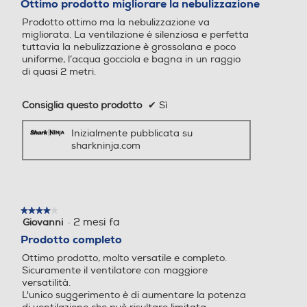
Ottimo prodotto migliorare la nebulizzazione
5
Prodotto ottimo ma la nebulizzazione va
stelle.
migliorata. La ventilazione è silenziosa e perfetta
Funzione brezza
Funzione brezza
tuttavia la nebulizzazione è grossolana e poco
uniforme, l’acqua gocciola e bagna in un raggio
di quasi 2 metri.
Nebulizzazione
Nebulizzazione
Consiglia questo prodotto
✔
Sì
Inizialmente pubblicata su
sharkninja.com
Altezza-mm
Altezza-mm
930
1345
★★★★★
★★★★★
Larghezza-mm
Larghezza-mm
·
2 mesi fa
Giovanni
4
su
Prodotto completo
5
350
401
Ottimo prodotto, molto versatile e completo.
stelle.
Sicuramente il ventilatore con maggiore
versatilità.
Profondità-mm
Profondità-mm
L'unico suggerimento è di aumentare la potenza