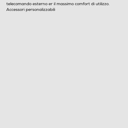
telecomando esterno er il massimo comfort di utilizzo.
Numero di velocità
Accessori personalizzabili
5
Display LCD
Telecomando
Diffusore aromi
Funzione brezza
Nebulizzazione