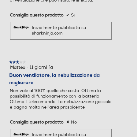
di ventilazione che può risultare limitata.
350
400
Consiglia questo prodotto
✔
Sì
Peso-Kg
Peso-Kg
Inizialmente pubblicata su
7
5,2
sharkninja.com
Accessori in dotazione
Accessori in dotazione
Ventilatore FlexBreeze Pro
★★★★★
★★★★★
Mist Manico per il supporto
·
11 giorni fa
Matteo
3
Base per il supporto Serbat
su
Buon ventilatore, la nebulizzazione da
oio portatile per la nebulizz
5
migliorare
stelle.
azione Cavo di ricarica Tele
Non vale al 100% quello che costa. Ottima la
comando
possibilità di funzionamento con la batteria.
Ottimo il telecomando. La nebulizzazione gocciola
e bagna molto nell'area prospicente
Consiglia questo prodotto
✘
No
Inizialmente pubblicata su