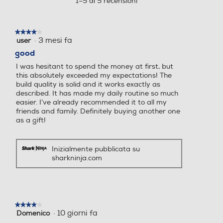
1–5 di 5 recensioni
una
finestra
Altezza regolabile
Altezza regolabile
modale.
★★★★★
★★★★★
·
3 mesi fa
user
4
su
good
5
I was hesitant to spend the money at first, but
stelle.
Numero di velocità
Numero di velocità
this absolutely exceeded my expectations! The
build quality is solid and it works exactly as
5
described. It has made my daily routine so much
easier. I’ve already recommended it to all my
friends and family. Definitely buying another one
Display LCD
Display LCD
as a gift!
Inizialmente pubblicata su
sharkninja.com
Telecomando
Telecomando
Diffusore aromi
Diffusore aromi
★★★★★
★★★★★
·
10 giorni fa
Domenico
4
su