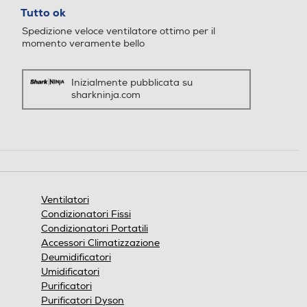
su
Tutto ok
5
Spedizione veloce ventilatore ottimo per il
stelle.
momento veramente bello
Inizialmente pubblicata su
sharkninja.com
Ventilatori
Condizionatori Fissi
Condizionatori Portatili
Accessori Climatizzazione
Deumidificatori
Umidificatori
Purificatori
Purificatori Dyson