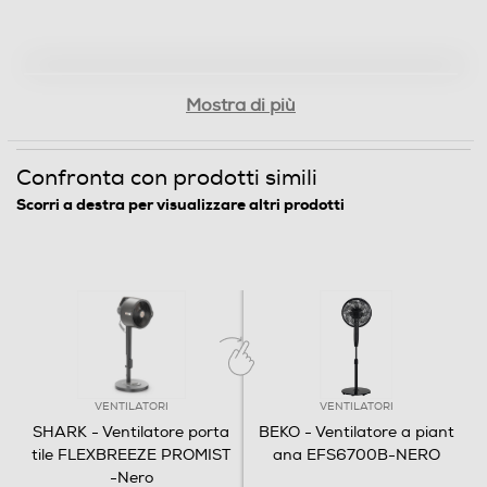
Dimensioni - Peso
Mostra di più
Altezza-mm
Confronta con prodotti simili
930
Scorri a destra per visualizzare altri prodotti
Larghezza-mm
350
Profondità-mm
350
Peso-Kg
VENTILATORI
VENTILATORI
SHARK - Ventilatore porta
BEKO - Ventilatore a piant
7
tile FLEXBREEZE PROMIST
ana EFS6700B-NERO
-Nero