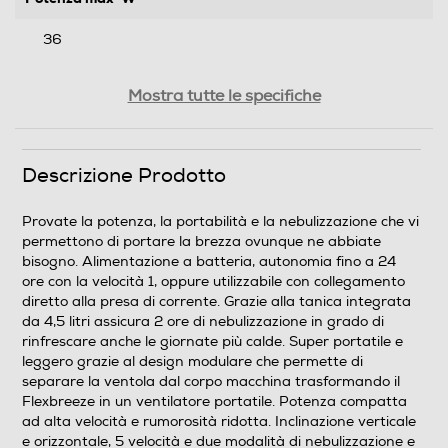
36
Funzioni e Plus
Mostra tutte le specifiche
Timer
Descrizione Prodotto
Base oscillante
Provate la potenza, la portabilità e la nebulizzazione che vi
permettono di portare la brezza ovunque ne abbiate
bisogno. Alimentazione a batteria, autonomia fino a 24
ore con la velocità 1, oppure utilizzabile con collegamento
Spia di funzionamento
diretto alla presa di corrente. Grazie alla tanica integrata
da 4,5 litri assicura 2 ore di nebulizzazione in grado di
rinfrescare anche le giornate più calde. Super portatile e
leggero grazie al design modulare che permette di
separare la ventola dal corpo macchina trasformando il
Altezza regolabile
Flexbreeze in un ventilatore portatile. Potenza compatta
ad alta velocità e rumorosità ridotta. Inclinazione verticale
e orizzontale, 5 velocità e due modalità di nebulizzazione e