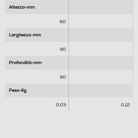
5
5
Altezza-mm
Altezza-mm
s
s
t
t
e
e
60
l
l
l
l
Larghezza-mm
Larghezza-mm
e
e
.
.
90
Profondità-mm
Profondità-mm
90
Peso-Kg
Peso-Kg
0,03
0,12