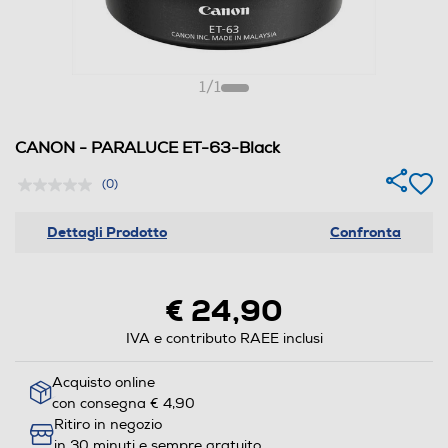
1
/
1
CANON - PARALUCE ET-63-Black
(0)
Dettagli Prodotto
Confronta
€ 24,90
IVA e contributo RAEE inclusi
Acquisto online
con consegna € 4,90
Ritiro in negozio
in 30 minuti e sempre gratuito