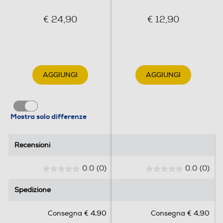
€ 24,90
€ 12,90
AGGIUNGI
AGGIUNGI
Mostra solo differenze
Recensioni
Recensioni
0.0
(0)
0.0
(0)
0
0
.
.
Spedizione
Spedizione
0
0
s
s
Consegna € 4,90
Consegna € 4,90
u
u