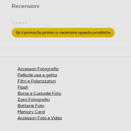
Recensioni
★★★★★
Nessuna
Sii il primo/la prima a recensire questo prodotto
valutazione
.
Questa
azione
aprirà
una
finestra
Accessori Fotografia
modale.
Pellicole usa e getta
Filtri e Polarizzatori
Flash
Borse e Custodie Foto
Zaini Fotografici
Batterie Foto
Memory Card
Accessori Foto e Video