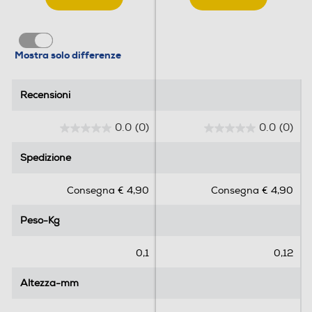
Mostra solo differenze
Recensioni
Recensioni
0.0
(0)
0.0
(0)
0
0
.
.
Spedizione
Spedizione
0
0
s
s
Consegna € 4,90
Consegna € 4,90
u
u
5
5
Peso-Kg
Peso-Kg
s
s
t
t
e
e
0,1
0,12
l
l
l
l
Altezza-mm
Altezza-mm
e
e
.
.