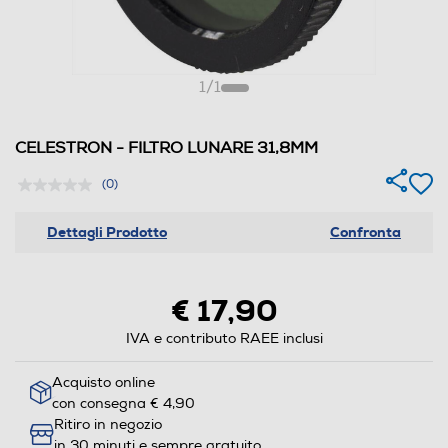
1
/
1
CELESTRON - FILTRO LUNARE 31,8MM
(0)
Dettagli Prodotto
Confronta
€ 17,90
IVA e contributo RAEE inclusi
Acquisto online
con consegna € 4,90
Ritiro in negozio
in 30 minuti e sempre gratuito