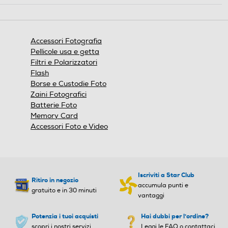
azione
aprirà
una
finestra
Accessori Fotografia
modale.
Pellicole usa e getta
Filtri e Polarizzatori
Flash
Borse e Custodie Foto
Zaini Fotografici
Batterie Foto
Memory Card
Accessori Foto e Video
Iscriviti a Star Club
Ritiro in negozio
accumula punti e
gratuito e in 30 minuti
vantaggi
Potenzia i tuoi acquisti
Hai dubbi per l'ordine?
scopri i nostri servizi
Leggi le FAQ o contattaci