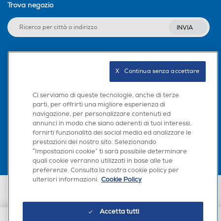
Trova negozio
INVIA
Seguici sui social
X   Continua senza accettare
Ci serviamo di queste tecnologie, anche di terze
parti, per offrirti una migliore esperienza di
navigazione, per personalizzare contenuti ed
Scarica la nostra app
annunci in modo che siano aderenti ai tuoi interessi,
fornirti funzionalità dei social media ed analizzare le
prestazioni del nostro sito. Selezionando
“Impostazioni cookie” ti sarà possibile determinare
quali cookie verranno utilizzati in base alle tue
preferenze. Consulta la nostra cookie policy per
ulteriori informazioni.
Cookie Policy
Euronics Italia SpA. Sede legale Via Montefeltro, 6/a 20156 Milano
Partita Iva, Codice Fiscale e iscrizione CCIAA Milano Monza Brianza Lodi
n. 13337170156. Codice intermediario SDI: HHBD9AK. Vendite soggette
Accetta tutti
agli Artt. 45 e ss del Codice del Consumo in tema di Diritti dei
Consumatori.