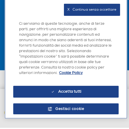
Seguici sui social
X   Continua senza accettare
Ci serviamo di queste tecnologie, anche di terze
parti, per offrirti una migliore esperienza di
navigazione, per personalizzare contenuti ed
Scarica la nostra app
annunci in modo che siano aderenti ai tuoi interessi,
fornirti funzionalità dei social media ed analizzare le
prestazioni del nostro sito. Selezionando
“Impostazioni cookie” ti sarà possibile determinare
quali cookie verranno utilizzati in base alle tue
preferenze. Consulta la nostra cookie policy per
ulteriori informazioni.
Cookie Policy
Euronics Italia SpA. Sede legale Via Montefeltro, 6/a 20156 Milano
Partita Iva, Codice Fiscale e iscrizione CCIAA Milano Monza Brianza Lodi
n. 13337170156. Codice intermediario SDI: HHBD9AK. Vendite soggette
Accetta tutti
agli Artt. 45 e ss del Codice del Consumo in tema di Diritti dei
Consumatori.
€ 13,90
Gestisci cookie
AGGIUNGI AL CARRELLO