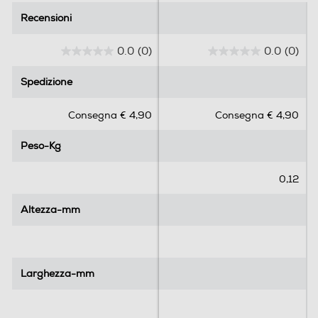
Recensioni
Recensioni
0.0
(0)
0.0
(0)
0
0
.
.
Spedizione
Spedizione
0
0
s
s
Consegna € 4,90
Consegna € 4,90
u
u
5
5
Peso-Kg
Peso-Kg
s
s
t
t
e
e
0,12
l
l
l
l
Altezza-mm
Altezza-mm
e
e
.
.
Larghezza-mm
Larghezza-mm