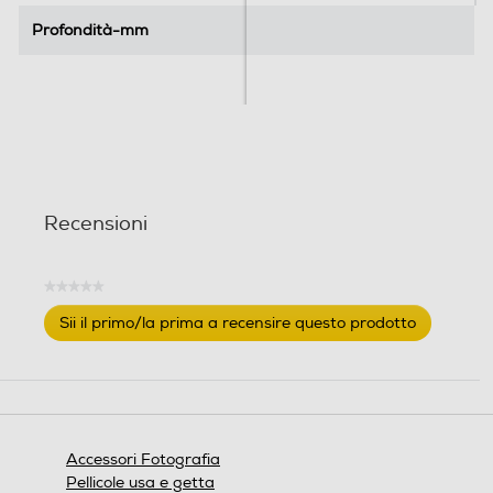
Profondità-mm
Profondità-mm
Recensioni
★★★★★
Nessuna
Sii il primo/la prima a recensire questo prodotto
valutazione
.
Questa
azione
aprirà
una
finestra
Accessori Fotografia
modale.
Pellicole usa e getta