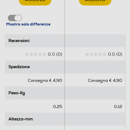
Mostra solo differenze
Recensioni
Recensioni
0.0
(0)
0.0
(0)
0
0
.
.
Spedizione
Spedizione
0
0
s
s
Consegna € 4,90
Consegna € 4,90
u
u
5
5
Peso-Kg
Peso-Kg
s
s
t
t
e
e
0,25
0,12
l
l
l
l
Altezza-mm
Altezza-mm
e
e