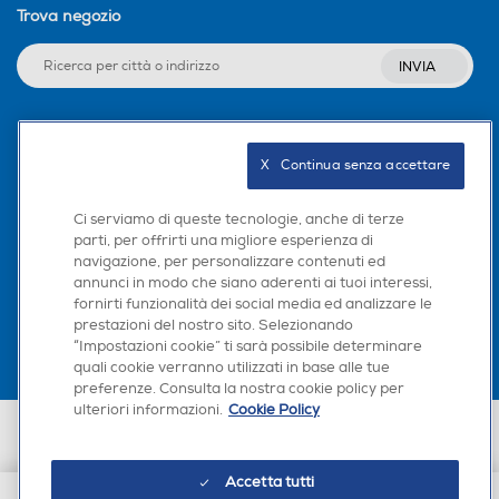
Trova negozio
INVIA
Seguici sui social
X   Continua senza accettare
Ci serviamo di queste tecnologie, anche di terze
parti, per offrirti una migliore esperienza di
navigazione, per personalizzare contenuti ed
Scarica la nostra app
annunci in modo che siano aderenti ai tuoi interessi,
fornirti funzionalità dei social media ed analizzare le
prestazioni del nostro sito. Selezionando
“Impostazioni cookie” ti sarà possibile determinare
quali cookie verranno utilizzati in base alle tue
preferenze. Consulta la nostra cookie policy per
ulteriori informazioni.
Cookie Policy
Euronics Italia SpA. Sede legale Via Montefeltro, 6/a 20156 Milano
Partita Iva, Codice Fiscale e iscrizione CCIAA Milano Monza Brianza Lodi
n. 13337170156. Codice intermediario SDI: HHBD9AK. Vendite soggette
Accetta tutti
agli Artt. 45 e ss del Codice del Consumo in tema di Diritti dei