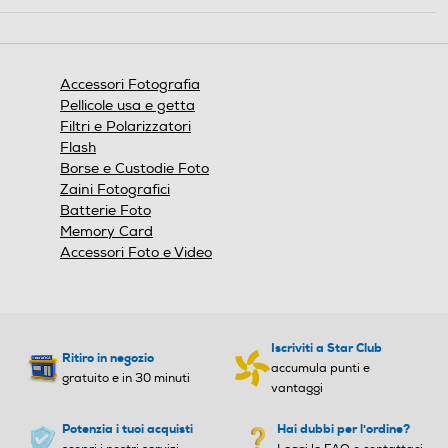
azione
aprirà
una
finestra
Accessori Fotografia
modale.
Pellicole usa e getta
Filtri e Polarizzatori
Flash
Borse e Custodie Foto
Zaini Fotografici
Batterie Foto
Memory Card
Accessori Foto e Video
Iscriviti a Star Club
Ritiro in negozio
accumula punti e
gratuito e in 30 minuti
vantaggi
Potenzia i tuoi acquisti
Hai dubbi per l'ordine?