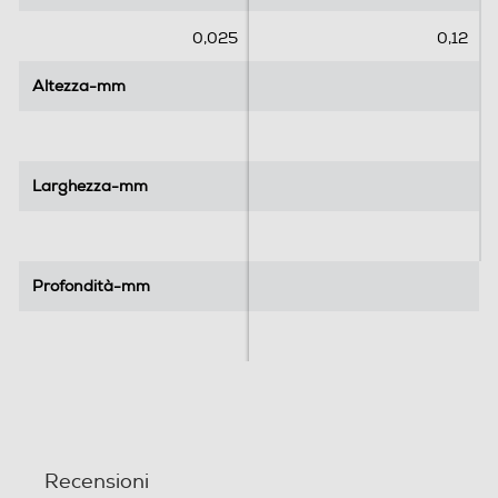
t
t
e
e
0,025
0,12
l
l
l
l
Altezza-mm
Altezza-mm
e
e
.
.
Larghezza-mm
Larghezza-mm
Profondità-mm
Profondità-mm
Recensioni