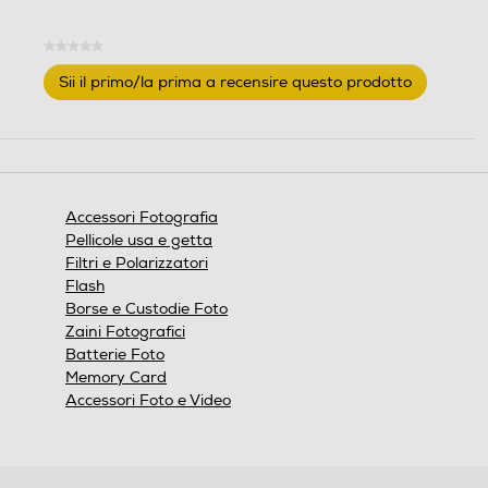
★★★★★
Nessuna
Sii il primo/la prima a recensire questo prodotto
valutazione
.
Questa
azione
aprirà
una
finestra
Accessori Fotografia
modale.
Pellicole usa e getta
Filtri e Polarizzatori
Flash
Borse e Custodie Foto
Zaini Fotografici
Batterie Foto
Memory Card
Accessori Foto e Video