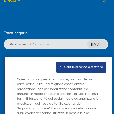
PRIVACY
Trova negozio
INVIA
Seguici sui social
X   Continua senza accettare
Ci serviamo di queste tecnologie, anche di terze
parti, per offrirti una migliore esperienza di
navigazione, per personalizzare contenuti ed
Scarica la nostra app
annunci in modo che siano aderenti ai tuoi interessi,
fornirti funzionalità dei social media ed analizzare le
prestazioni del nostro sito. Selezionando
“Impostazioni cookie” ti sarà possibile determinare
quali cookie verranno utilizzati in base alle tue