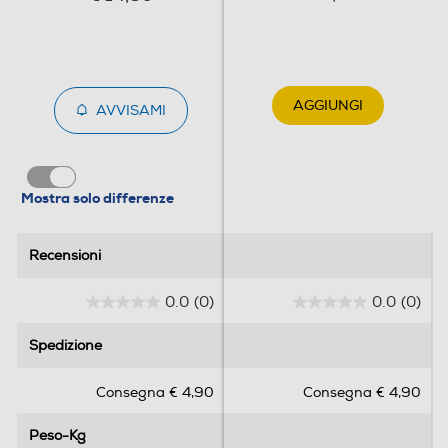
AGGIUNGI
AVVISAMI
Mostra solo differenze
Recensioni
Recensioni
0.0
(0)
0.0
(0)
0
0
.
.
Spedizione
Spedizione
0
0
s
s
Consegna € 4,90
Consegna € 4,90
u
u
5
5
Peso-Kg
Peso-Kg
s
s