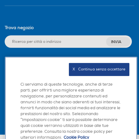
Trova negozio
INVIA
Seguici sui social
X   Continua senza accettare
Ci serviamo di queste tecnologie, anche di terze
parti, per offrirti una migliore esperienza di
navigazione, per personalizzare contenuti ed
Scarica la nostra app
annunci in modo che siano aderenti ai tuoi interessi,
fornirti funzionalità dei social media ed analizzare le
prestazioni del nostro sito. Selezionando
“Impostazioni cookie” ti sarà possibile determinare
quali cookie verranno utilizzati in base alle tue
preferenze. Consulta la nostra cookie policy per
ulteriori informazioni.
Cookie Policy