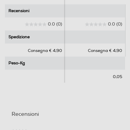
Recensioni
Recensioni
0.0
(0)
0.0
(0)
0
0
.
.
Spedizione
Spedizione
0
0
s
s
Consegna € 4,90
Consegna € 4,90
u
u
5
5
Peso-Kg
Peso-Kg
s
s
t
t
e
e
0,05
l
l
l
l
e
e
.
.
Recensioni