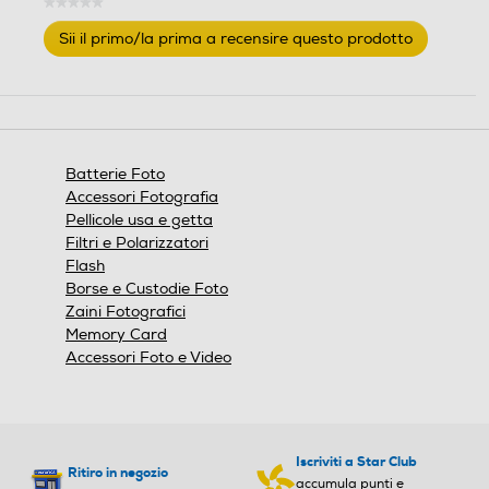
★★★★★
Nessuna
Sii il primo/la prima a recensire questo prodotto
valutazione
.
Questa
azione
aprirà
una
finestra
Batterie Foto
modale.
Accessori Fotografia
Pellicole usa e getta
Filtri e Polarizzatori
Flash
Borse e Custodie Foto
Zaini Fotografici
Memory Card
Accessori Foto e Video
Iscriviti a Star Club
Ritiro in negozio
accumula punti e