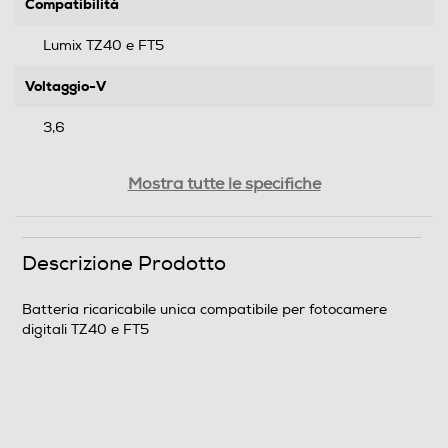
Compatibilità
Lumix TZ40 e FT5
Voltaggio-V
3,6
Dimensioni - Peso
Mostra tutte le specifiche
Altezza-mm
Descrizione Prodotto
8,6
Larghezza-mm
Batteria ricaricabile unica compatibile per fotocamere
digitali TZ40 e FT5
34
Profondità-mm
41,4