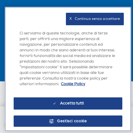
Seguici sui social
X   Continua senza accettare
Ci serviamo di queste tecnologie, anche di terze
parti, per offrirti una migliore esperienza di
navigazione, per personalizzare contenuti ed
Scarica la nostra app
annunci in modo che siano aderenti ai tuoi interessi,
fornirti funzionalità dei social media ed analizzare le
prestazioni del nostro sito. Selezionando
“Impostazioni cookie” ti sarà possibile determinare
quali cookie verranno utilizzati in base alle tue
preferenze. Consulta la nostra cookie policy per
ulteriori informazioni.
Cookie Policy
Euronics Italia SpA. Sede legale Via Montefeltro, 6/a 20156 Milano
Partita Iva, Codice Fiscale e iscrizione CCIAA Milano Monza Brianza Lodi
n. 13337170156. Codice intermediario SDI: HHBD9AK. Vendite soggette
Accetta tutti
agli Artt. 45 e ss del Codice del Consumo in tema di Diritti dei
Consumatori.
Gestisci cookie
AGGIUNGI AL CARRELLO