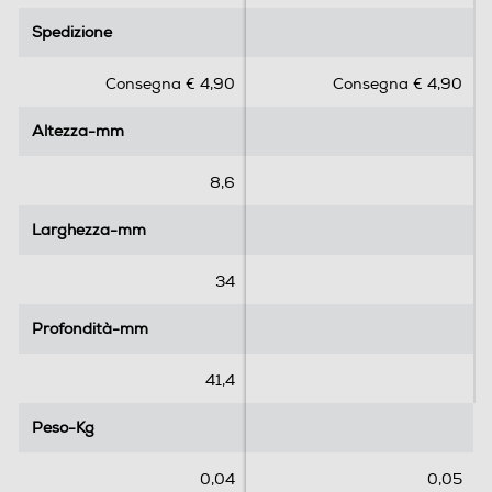
.
.
Spedizione
Spedizione
0
0
s
s
Consegna € 4,90
Consegna € 4,90
u
u
5
5
Altezza-mm
Altezza-mm
s
s
t
t
e
e
8,6
l
l
l
l
Larghezza-mm
Larghezza-mm
e
e
.
.
34
1
r
Profondità-mm
Profondità-mm
e
c
41,4
e
n
Peso-Kg
Peso-Kg
s
i
0,04
0,05
o