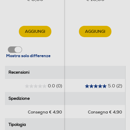
AGGIUNGI
AGGIUNGI
Mostra solo differenze
Recensioni
Recensioni
0.0
(0)
5.0
(2)
0
5
.
.
Spedizione
Spedizione
0
0
s
s
Consegna € 4,90
Consegna € 4,90
u
u
5
5
Tipologia
Tipologia
s
s