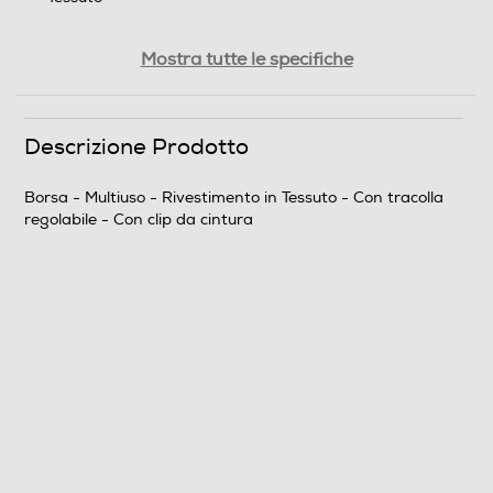
Dotazioni - Personalizzazioni
Mostra tutte le specifiche
Tracolla
Descrizione Prodotto
Tracolla regolabile
Clip da cintura
Borsa - Multiuso - Rivestimento in Tessuto - Con tracolla
regolabile - Con clip da cintura
Clip da cintura
Dimensioni - Peso
Peso-Kg
0,1
Informazioni sulla sicurezza del prodotto
Clicca qui