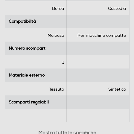
t
t
e
e
Borsa
Custodia
l
l
l
l
Compatibilità
Compatibilità
e
e
.
.
Multiuso
Per macchine compatte
2
r
Numero scomparti
Numero scomparti
e
c
1
e
n
Materiale esterno
Materiale esterno
s
i
Tessuto
Sintetico
o
n
Scomparti regolabili
Scomparti regolabili
i
Altezza interna scomparto
Altezza interna scomparto
Mostra tutte le specifiche