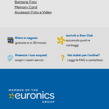
Clip da cintura
Batterie Foto
Memory Card
Peso-Kg
Peso-Kg
Accessori Foto e Video
0,1
0,1
Altezza-mm
Altezza-mm
Iscriviti a Star Club
Ritiro in negozio
accumula punti e
gratuito e in 30 minuti
vantaggi
Potenzia i tuoi acquisti
Hai dubbi per l'ordine?
Larghezza-mm
Larghezza-mm
scopri i nostri servizi
Leggi le FAQ o contattaci
Profondità-mm
Profondità-mm