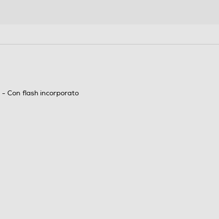
Non waterproof
- Con flash incorporato
Mem interna+Card reader