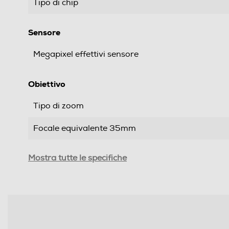
Tipo di chip
Sensore
Megapixel effettivi sensore
Obiettivo
Tipo di zoom
Focale equivalente 35mm
Display
Mostra tutte le specifiche
Display orientabile
Touchscreen