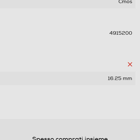
Cmos
4915200
16.25 mm
Spesso comprati insieme