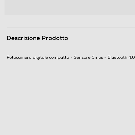
Funzione movie
Risoluzione HD
Formato RAW
Descrizione Prodotto
GPS
Waterproof
Fotocamera digitale compatta - Sensore Cmos - Bluetooth 4.0 
Memoria
Tipo di memoria
Filmati
Filmati HD
Connessioni