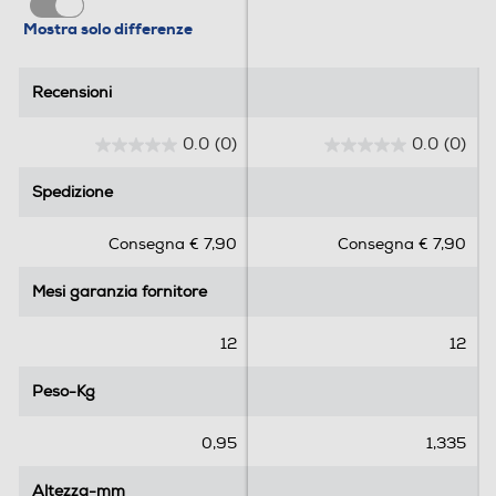
Mostra solo differenze
Recensioni
Recensioni
0.0
(0)
0.0
(0)
0
0
.
.
Spedizione
Spedizione
0
0
s
s
Consegna € 7,90
Consegna € 7,90
u
u
5
5
Mesi garanzia fornitore
Mesi garanzia fornitore
s
s
t
t
e
e
12
12
l
l
l
l
Peso-Kg
Peso-Kg
e
e
.
.
0,95
1,335
Altezza-mm
Altezza-mm