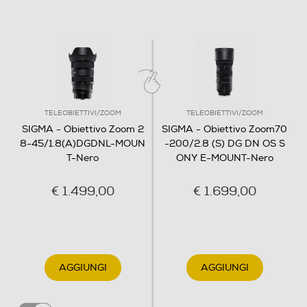
Peso-Kg
0,95
Informazioni sulla sicurezza del prodotto
TELEOBIETTIVI/ZOOM
TELEOBIETTIVI/ZOOM
Clicca qui
SIGMA - Obiettivo Zoom 2
SIGMA - Obiettivo Zoom70
8-45/1.8(A)DGDNL-MOUN
-200/2.8 (S) DG DN OS S
T-Nero
ONY E-MOUNT-Nero
€ 1.499,00
€ 1.699,00
AGGIUNGI
AGGIUNGI