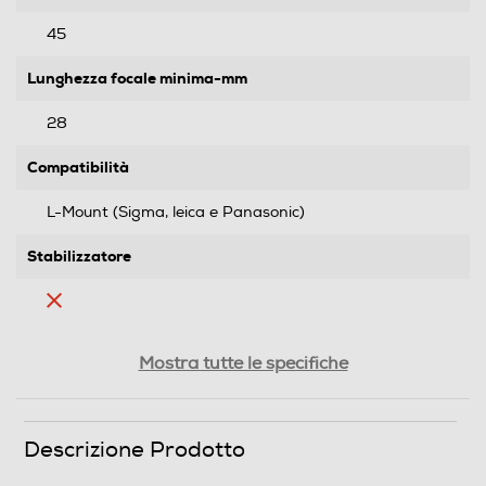
45
Lunghezza focale minima-mm
28
Compatibilità
L-Mount (Sigma, leica e Panasonic)
Stabilizzatore
Numero F minimo dell’obiettivo
Mostra tutte le specifiche
1.8
Sistema Mirrorless
Descrizione Prodotto