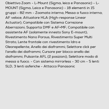
Obiettivo Zoom - L-Mount (Sigma, leica e Panasonic) - L-
MOUNT (Sigma, Leica e Panasonic) - 18 elementi in 15
Messa a fuoco minima-m
gruppi - 82 mm - Zoomata interna; Messa a fuoco interna;
AF veloce; Attuatore HLA (High-response Linear
30
Actuator); Compatibile con Sistema Correzione
Aberrazioni; Supporta DMF e AF+MF; Compatibile con
Diametro filtro-mm
assistente AF (solamente innesto Sony E-mount);
Rivestimento Nano Porous; Rivestimento Super Multi
82
Strato; Lente frontale con rivestimento Idro e
Oleorepellente; Anello dei diaframmi; Selettore click per
Schema ottico
l’anello dei diaframmi; Cursore per blocco anello dei
diaframmi; Pulsante AFL (2 posizioni); Selettore modo di
18 elementi in 15 gruppi
messa a fuoco. - Con sistema mirrorless - 30 cm - 5 lenti
SLD, 3 lenti asferiche - Attacco Panasonic
Altre caratteristiche
Zoomata interna; Messa a fuoco interna; AF veloce;
Attuatore HLA (High-response Linear Actuator);
Compatibile con Sistema Correzione Aberrazioni;
Supporta DMF e AF+MF; Compatibile con assistente AF
(solamente innesto Sony E-mount); Rivestimento Nano
Porous; Rivestimento Super Multi Strato; Lente frontale