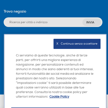
Trova negozio
INVIA
Seguici sui social
X   Continua senza accettare
Ci serviamo di queste tecnologie, anche di terze
parti, per offrirti una migliore esperienza di
navigazione, per personalizzare contenuti ed
Scarica la nostra app
annunci in modo che siano aderenti ai tuoi interessi,
fornirti funzionalità dei social media ed analizzare le
prestazioni del nostro sito. Selezionando
“Impostazioni cookie” ti sarà possibile determinare
quali cookie verranno utilizzati in base alle tue
preferenze. Consulta la nostra cookie policy per
ulteriori informazioni.
Cookie Policy
Euronics Italia SpA. Sede legale Via Montefeltro, 6/a 20156 Milano
Partita Iva, Codice Fiscale e iscrizione CCIAA Milano Monza Brianza Lodi