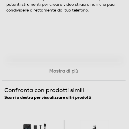
potenti strumenti per creare video straordinari che puoi
Wi-Fi
condividere direttamente dal tuo telefono.
Funzioni e Plus
Zoom digitale
2
Zoom ottico
Mostra di più
1
Confronta con prodotti simili
Stabilizzatore immagini
Scorri a destra per visualizzare altri prodotti
CMOS Shift
Microfono integrato