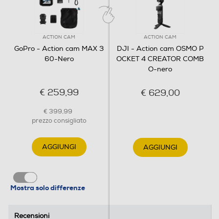
GPS
ACTION CAM
ACTION CAM
GoPro - Action cam MAX 3
DJI - Action cam OSMO P
60-Nero
OCKET 4 CREATOR COMB
Waterproof
O-nero
Waterproof
€ 259,99
€ 629,00
Antiurto
€ 399,99
prezzo consigliato
Altre funzioni
AGGIUNGI
AGGIUNGI
Aggiornamento 2025 Acquisizione tradizionale GoPro
HERO + Acquisizione a 360° Stabilizzazione video
HyperSmooth Max Allineamento con l’orizzonte
Mostra solo differenze
PowerPano Audio stereo di alto livello a 360° Audio
direzionale Obiettivi digitali TimeWarp Max Touch screen
intuitivo Zoom tattile Live streaming 1080p Controllo
Recensioni
Recensioni