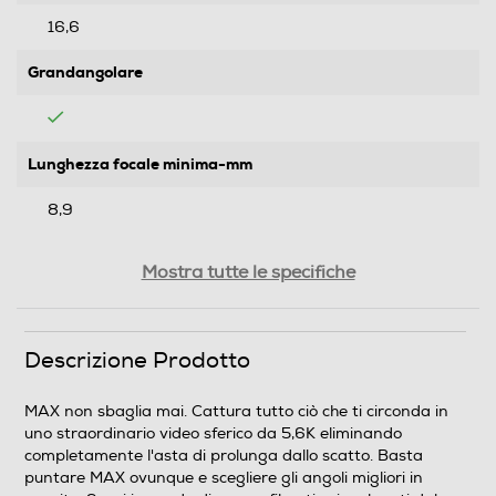
16,6
Grandangolare
Lunghezza focale minima-mm
8,9
Framerate - FPS
Mostra tutte le specifiche
60
Descrizione Prodotto
Display
Touchscreen
MAX non sbaglia mai. Cattura tutto ciò che ti circonda in
uno straordinario video sferico da 5,6K eliminando
completamente l'asta di prolunga dallo scatto. Basta
puntare MAX ovunque e scegliere gli angoli migliori in