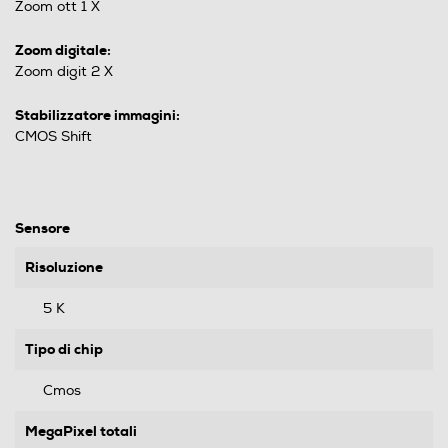
Zoom ott 1 X
Zoom digitale:
Zoom digit 2 X
Stabilizzatore immagini:
CMOS Shift
Sensore
Risoluzione
5 K
Tipo di chip
Cmos
MegaPixel totali