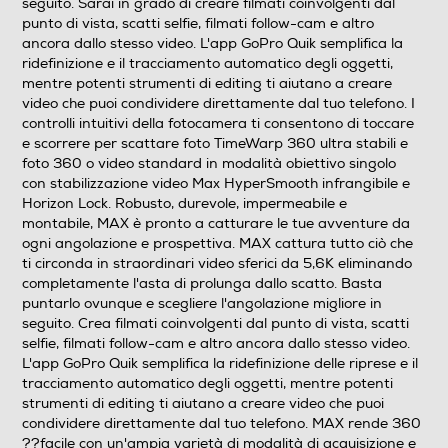
seguito. Sarai in grado di creare filmati coinvolgenti dal
Connessioni
punto di vista, scatti selfie, filmati follow-cam e altro
ancora dallo stesso video. L'app GoPro Quik semplifica la
Connessione HDMI
ridefinizione e il tracciamento automatico degli oggetti,
mentre potenti strumenti di editing ti aiutano a creare
video che puoi condividere direttamente dal tuo telefono. I
controlli intuitivi della fotocamera ti consentono di toccare
Tipo di HDMI
e scorrere per scattare foto TimeWarp 360 ultra stabili e
foto 360 o video standard in modalità obiettivo singolo
con stabilizzazione video Max HyperSmooth infrangibile e
Horizon Lock. Robusto, durevole, impermeabile e
USB
montabile, MAX è pronto a catturare le tue avventure da
ogni angolazione e prospettiva. MAX cattura tutto ciò che
ti circonda in straordinari video sferici da 5,6K eliminando
completamente l'asta di prolunga dallo scatto. Basta
puntarlo ovunque e scegliere l'angolazione migliore in
Uscita audio
seguito. Crea filmati coinvolgenti dal punto di vista, scatti
selfie, filmati follow-cam e altro ancora dallo stesso video.
L'app GoPro Quik semplifica la ridefinizione delle riprese e il
tracciamento automatico degli oggetti, mentre potenti
Uscita video
strumenti di editing ti aiutano a creare video che puoi
condividere direttamente dal tuo telefono. MAX rende 360
??facile con un'ampia varietà di modalità di acquisizione e