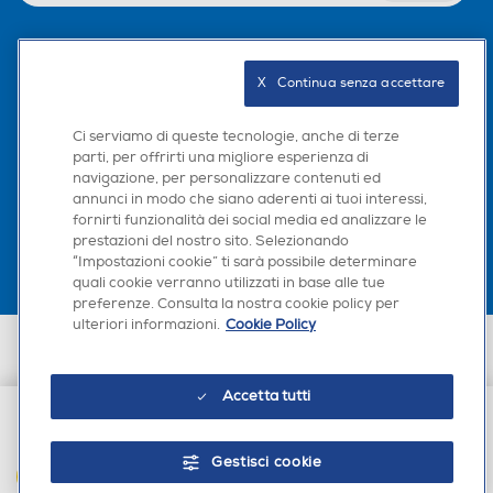
0,2
Campo visivo - FOV
Campo visivo - FOV
Seguici sui social
X   Continua senza accettare
Ci serviamo di queste tecnologie, anche di terze
Touchscreen
Touchscreen
parti, per offrirti una migliore esperienza di
navigazione, per personalizzare contenuti ed
Scarica la nostra app
annunci in modo che siano aderenti ai tuoi interessi,
fornirti funzionalità dei social media ed analizzare le
prestazioni del nostro sito. Selezionando
Connessione HDMI
Connessione HDMI
“Impostazioni cookie” ti sarà possibile determinare
quali cookie verranno utilizzati in base alle tue
preferenze. Consulta la nostra cookie policy per
ulteriori informazioni.
Cookie Policy
Euronics Italia SpA. Sede legale Via Montefeltro, 6/a 20156 Milano
Tipo di HDMI
Tipo di HDMI
Partita Iva, Codice Fiscale e iscrizione CCIAA Milano Monza Brianza Lodi
n. 13337170156. Codice intermediario SDI: HHBD9AK. Vendite soggette
Accetta tutti
agli Artt. 45 e ss del Codice del Consumo in tema di Diritti dei
Consumatori.
€ 259,99
USB
USB
Gestisci cookie
AGGIUNGI AL CARRELLO