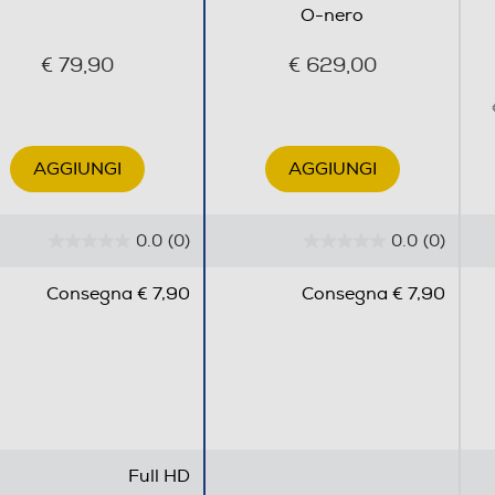
O-nero
€ 79,90
€ 629,00
AGGIUNGI
AGGIUNGI
0.0
(0)
0.0
(0)
0
0
.
.
Consegna € 7,90
Consegna € 7,90
0
0
s
s
u
u
5
5
s
s
t
t
e
e
Full HD
l
l