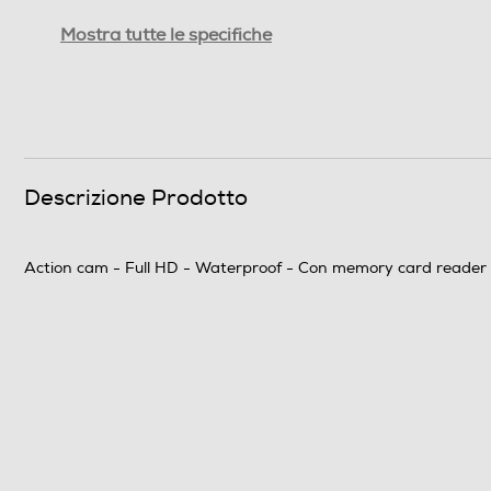
Grandangolare
Mostra tutte le specifiche
Display
Touchscreen
Connessioni
Descrizione Prodotto
Connessione HDMI
Action cam - Full HD - Waterproof - Con memory card reader
Tipo di HDMI
USB
Tipo USB
Uscita audio
Uscita video