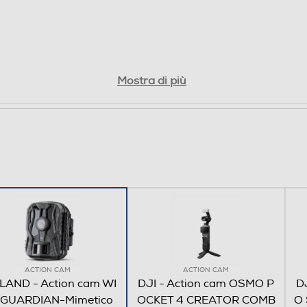
4320
Mostra di più
110
90
50
ACTION CAM
ACTION CAM
LAND - Action cam WI
DJI - Action cam OSMO P
D
0,3
 GUARDIAN-Mimetico
OCKET 4 CREATOR COMB
O