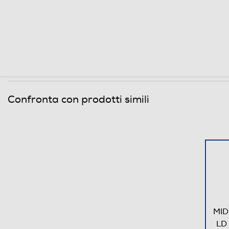
Ingresso microfono
Autonomia batteria-h
Accessori
Telecomando
Confronta con prodotti simili
Custodia
Dimensioni - Peso
Altezza-mm
Larghezza-mm
Profondità-mm
MID
Peso-Kg
LD