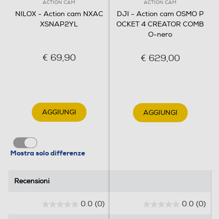
ACTION CAM
ACTION CAM
Microfono integrato
NILOX - Action cam NXAC
DJI - Action cam OSMO P
XSNAP2YL
OCKET 4 CREATOR COMB
O-nero
GPS
€ 69,90
€ 629,00
Waterproof
Waterproof
AGGIUNGI
AGGIUNGI
Antiurto
Mostra solo differenze
Descrizione
Recensioni
Recensioni
Memory card reader
0.0
(0)
0.0
(0)
0
0