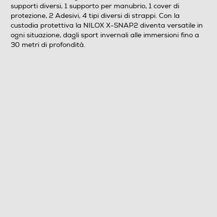
Touchscreen
supporti diversi, 1 supporto per manubrio, 1 cover di
protezione, 2 Adesivi, 4 tipi diversi di strappi. Con la
custodia protettiva la NILOX X-SNAP2 diventa versatile in
ogni situazione, dagli sport invernali alle immersioni fino a
30 metri di profondità.
Connessioni
Connessione HDMI
Tipo di HDMI
USB
Uscita audio