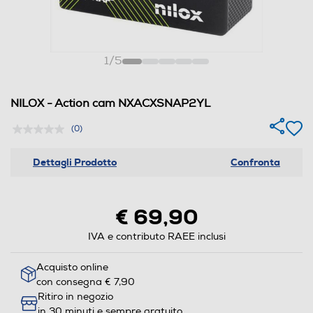
1
/
5
NILOX - Action cam NXACXSNAP2YL
(0)
Dettagli Prodotto
Confronta
€ 69,90
IVA e contributo RAEE inclusi
Acquisto online
con consegna € 7,90
Ritiro in negozio
in 30 minuti e sempre gratuito