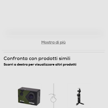
Uscita video
Wi-Fi
Mostra di più
Formati compatibili
Confronta con prodotti simili
Formati video compatibili
Scorri a destra per visualizzare altri prodotti
16:9
Funzioni e Plus
Zoom digitale
4