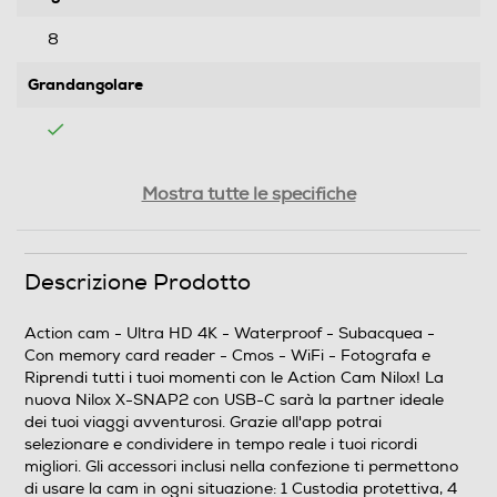
8
Grandangolare
Apertura massima - f/
Mostra tutte le specifiche
2,2
Lunghezza focale minima-mm
Descrizione Prodotto
3
Action cam - Ultra HD 4K - Waterproof - Subacquea -
Con memory card reader - Cmos - WiFi - Fotografa e
Lunghezza focale massima-mm
Riprendi tutti i tuoi momenti con le Action Cam Nilox! La
nuova Nilox X-SNAP2 con USB-C sarà la partner ideale
3
dei tuoi viaggi avventurosi. Grazie all'app potrai
selezionare e condividere in tempo reale i tuoi ricordi
Display
migliori. Gli accessori inclusi nella confezione ti permettono
di usare la cam in ogni situazione: 1 Custodia protettiva, 4