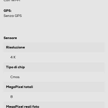
Con Wi-Fi
GPS:
Senza GPS
Sensore
Risoluzione
4 K
Tipo di chip
Cmos
MegaPixel totali
8
MegaPixel reali foto