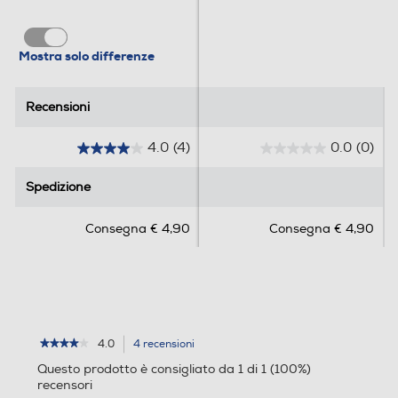
Mostra solo differenze
Recensioni
Recensioni
4.0
(4)
0.0
(0)
4
0
.
.
Spedizione
Spedizione
0
0
s
s
Consegna € 4,90
Consegna € 4,90
u
u
5
5
s
s
t
t
e
e
l
l
l
l
4.0
4 recensioni
L'azione
★★★★★
★★★★★
4
porterà
e
e
Questo prodotto è consigliato da 1 di 1 (100%)
su
alla
.
.
recensori
5
pagina