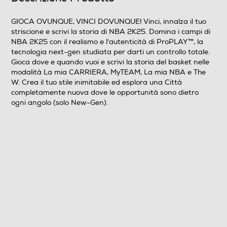
06/09/2024
GIOCA OVUNQUE, VINCI DOVUNQUE! Vinci, innalza il tuo
striscione e scrivi la storia di NBA 2K25. Domina i campi di
Lingue supportate
NBA 2K25 con il realismo e l'autenticità di ProPLAY™, la
tecnologia next-gen studiata per darti un controllo totale.
Inglese
Gioca dove e quando vuoi e scrivi la storia del basket nelle
modalità La mia CARRIERA, MyTEAM, La mia NBA e The
Sottotitoli dell'articolo
W. Crea il tuo stile inimitabile ed esplora una Città
completamente nuova dove le opportunità sono dietro
Italiano
ogni angolo (solo New-Gen).
PEGI
da 3 anni in su
Online
Multigiocatore