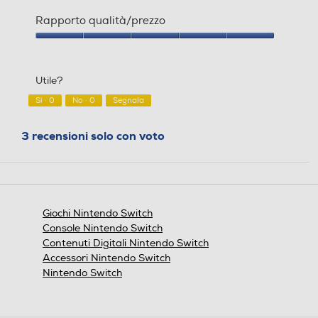
Qualità
del
Rapporto qualità/prezzo
prodotto,
5
Rapporto
su
qualità/prezzo,
5
5
Utile?
su
5
Sì ·
0
No ·
0
Segnala
3 recensioni solo con voto
Giochi Nintendo Switch
Console Nintendo Switch
Contenuti Digitali Nintendo Switch
Accessori Nintendo Switch
Nintendo Switch