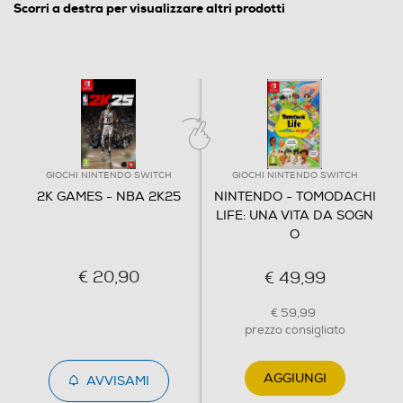
Scorri a destra per visualizzare altri prodotti
utilizzare i contenuti bonus è necessaria una
connessione a Internet e un account NBA 2K.
Acquistate, scaricate e giocate NBA 2K25 entro il 17
ottobre per ricevere la Ricompensa Trendsetter* come
bonus gratuito per il livello 1 della Stagione 1, che include
15.000 VC e altri contenuti bonus MyCAREER e
MyTEAM! - Contenuto: nuovissimi consumabili
riscattabili, oggetti cosmetici e una carta MyTEAM
speciale, con 15.000 VC, un'animazione speciale
GIOCHI NINTENDO SWITCH
GIOCHI NINTENDO SWITCH
Trendsetter, monete XP da 2 ore, il set cosmetico
2K GAMES - NBA 2K25
NINTENDO - TOMODACHI
Trendsetter e una carta MyTEAM Ruby Jayson Tatum
LIFE: UNA VITA DA SOGN
da collezionare! *Per i termini della Ricompensa
O
Trendsetter e le istruzioni per il riscatto, visitate il sito
https://nba.2k.com/2k25/faq/.
€ 20,90
€ 49,99
Informazioni sulla sicurezza del prodotto
€ 59,99
prezzo consigliato
Clicca qui
AGGIUNGI
AVVISAMI