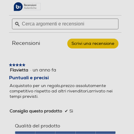
4
stelle.
delle
Leggi
r
recensioni.
recensioni
e
per
Cerca
Cerca
c
2K
argomenti
ϙ
argoment
GAMES
e
-
e
e
n
NBA
recensioni
recensio
2K25
s
Recensioni
Scrivi una recensione
.
i
Questa
o
azione
n
aprirà
i
★★★★★
★★★★★
una
·
un anno fa
Flavietta
5
finestra
su
Puntuali e precisi
modale.
5
Acquistato per un regalo,prezzo assolutamente
stelle.
competitivo rispetto ad altri rivenditori,arrivato nei
tempi previsti.
Consiglia questo prodotto
✔
Sì
Qualità del prodotto