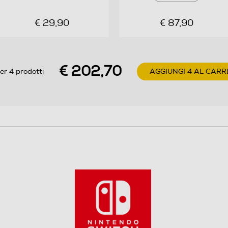
lunga data e nuovi arrivati, grandi epiccini. Ad
attenderti. troverai potenziamenti inediti, sfide
€ 29,90
€ 87,90
platform per tutti i gusti e…una storia memorabile
che include vecchi e nuovi amici, comeRosalinda,
laguardiana dell’Osservatorio Astrale, madre
€ 202,70
adottiva dei teneri Sfavillotti.E a proposito di stelle…
er 4 prodotti
AGGIUNGI 4 AL CARR
la collection è il modo migliore per prepararsi
aSuperMario Galaxy Il Film, in arrivo nelle sale
cinematografiche di tutto il mondonel 2026.
Supporto fisico incluso