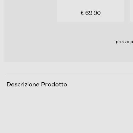
€ 69,90
prezzo p
Supporto gioco fisico incluso
Descrizione Prodotto
Informazioni sulla sicurezza del prodotto
Clicca qui