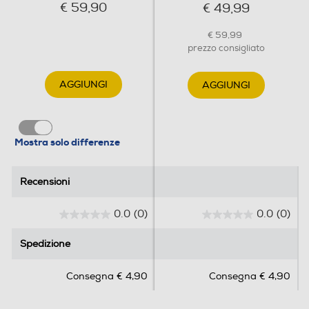
€ 59,90
€ 49,99
€ 59,99
prezzo consigliato
AGGIUNGI
AGGIUNGI
Mostra solo differenze
Recensioni
Recensioni
0.0
(0)
0.0
(0)
0
0
.
.
Spedizione
Spedizione
0
0
s
s
Consegna € 4,90
Consegna € 4,90
u
u
5
5
s
s