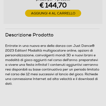
preparatevi a vivere una festa infinita! I contenuti
€ 144,70
aggiuntivi verranno resi disponibili su base continuativa
per un periodo limitato nel corso dei 12 mesi successivi
AGGIUNGI 4 AL CARRELLO
al lancio del gioco. Richiede una connessione Internet ad
alta velocità e il download di dati.
Informazioni sulla sicurezza del prodotto
Descrizione Prodotto
Clicca qui
Entrate in una nuova era della danza con Just Dance®
2023 Edition! Modalità multigiocatore online, opzioni di
personalizzazione, coinvolgenti mondi 3D e nuovi brani e
modalità di gioco aggiunti nel corso dell'anno: preparatevi
a vivere una festa infinita! I contenuti aggiuntivi verranno
resi disponibili su base continuativa per un periodo limitato
nel corso dei 12 mesi successivi al lancio del gioco. Richiede
una connessione Internet ad alta velocità e il download di
dati.