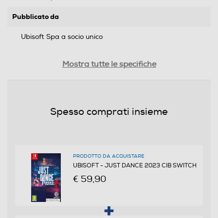
Pubblicato da
Ubisoft Spa a socio unico
Distribuito da
Mostra tutte le specifiche
Ubisoft Spa a socio unico
Data rilascio
Spesso comprati insieme
22 Novembre 2022
Lingue supportate
Italiano
PRODOTTO DA ACQUISTARE
UBISOFT - JUST DANCE 2023 CIB SWITCH
Sottotitoli dell'articolo
€ 59,90
Italiano
PEGI