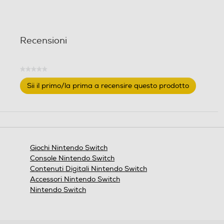
t
t
e
e
l
l
Recensioni
l
l
e
e
.
.
★★★★★
Nessuna
Sii il primo/la prima a recensire questo prodotto
valutazione
.
Questa
azione
aprirà
una
finestra
Giochi Nintendo Switch
modale.
Console Nintendo Switch
Contenuti Digitali Nintendo Switch
Accessori Nintendo Switch
Nintendo Switch