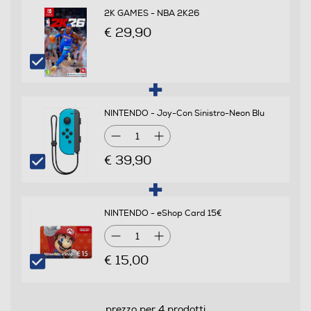
2K GAMES - NBA 2K26
da 3 anni in su
€ 29,90
Online
Multigiocatore
NINTENDO - Joy-Con Sinistro-Neon Blu
1
€ 39,90
Numero giocatori supportati
5
NINTENDO - eShop Card 15€
Trama
1
Entrate in una nuova era della danza con Just Dance®
€ 15,00
2023 Edition! Modalità multigiocatore online, opzioni di
personalizzazione, coinvolgenti mondi 3D e nuovi brani
e modalità di gioco aggiunti nel corso dell'anno:
prezzo per 4 prodotti