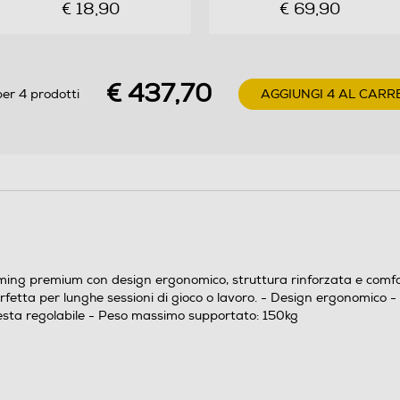
€ 18,90
€ 69,90
€ 437,70
er 4 prodotti
AGGIUNGI 4 AL CARR
ing premium con design ergonomico, struttura rinforzata e comfort t
fetta per lunghe sessioni di gioco o lavoro. - Design ergonomico - S
esta regolabile - Peso massimo supportato: 150kg