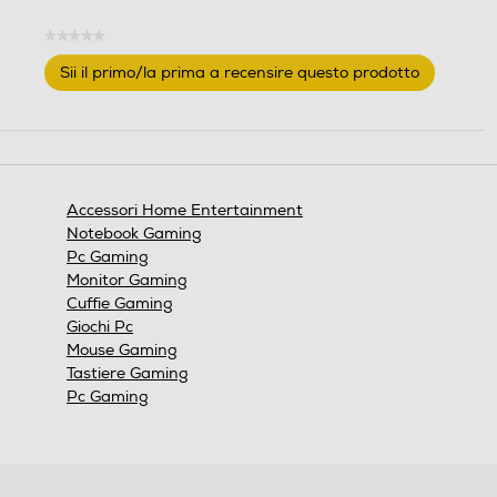
★★★★★
Nessuna
Sii il primo/la prima a recensire questo prodotto
valutazione
.
Questa
azione
aprirà
una
finestra
Accessori Home Entertainment
modale.
Notebook Gaming
Pc Gaming
Monitor Gaming
Cuffie Gaming
Giochi Pc
Mouse Gaming
Tastiere Gaming
Pc Gaming