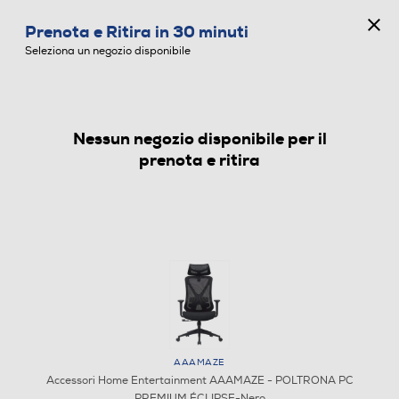
CONCORSO ANNIVERSARIO
Prenota e Ritira in 30 minuti
0
Seleziona un negozio disponibile
Nessun negozio disponibile per il
ACCESSORI HOME ENTERTAINMENT
prenota e ritira
AAAMAZE
Accessori Home Entertainment AAAMAZE - POLTRONA PC
PREMIUM ÉCLIPSE-Nero