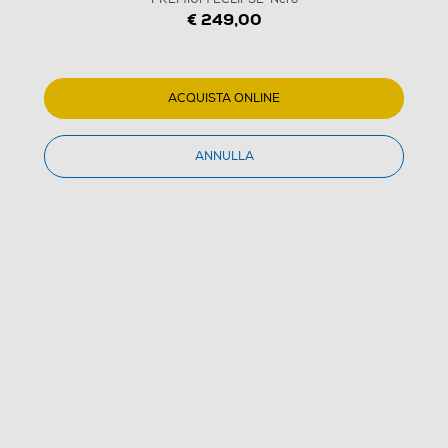
€ 249,00
ACQUISTA ONLINE
ANNULLA
1
/
3
AAAMAZE - POLTRONA PC PREMIUM ÉCLIPSE-Nero
(0)
Dettagli Prodotto
Confronta