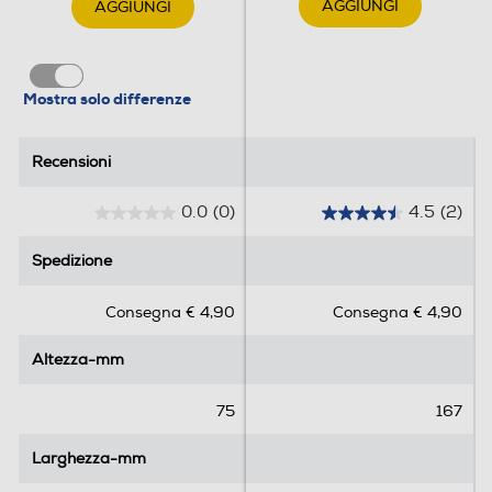
AGGIUNGI
AGGIUNGI
Mostra solo differenze
Recensioni
Recensioni
0.0
(0)
4.5
(2)
0
4
.
.
Spedizione
Spedizione
0
5
s
s
Consegna € 4,90
Consegna € 4,90
u
u
5
5
Altezza-mm
Altezza-mm
s
s
t
t
e
e
75
167
l
l
l
l
Larghezza-mm
Larghezza-mm
e
e