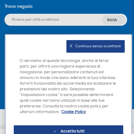
Trova negozio
INVIA
Seguici sui social
X   Continua senza accettare
Ci serviamo di queste tecnologie, anche di terze
parti, per offrirti una migliore esperienza di
navigazione, per personalizzare contenuti ed
Scarica la nostra app
annunci in modo che siano aderenti ai tuoi interessi,
fornirti funzionalità dei social media ed analizzare le
prestazioni del nostro sito. Selezionando
“Impostazioni cookie” ti sarà possibile determinare
quali cookie verranno utilizzati in base alle tue
preferenze. Consulta la nostra cookie policy per
ulteriori informazioni.
Cookie Policy
Euronics Italia SpA. Sede legale Via Montefeltro, 6/a 20156 Milano
Partita Iva, Codice Fiscale e iscrizione CCIAA Milano Monza Brianza Lodi
n. 13337170156. Codice intermediario SDI: HHBD9AK. Vendite soggette
Accetta tutti
agli Artt. 45 e ss del Codice del Consumo in tema di Diritti dei