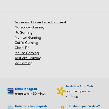
Questa
azione
aprirà
una
finestra
Accessori Home Entertainment
modale.
Notebook Gaming
Pc Gaming
Monitor Gaming
Cuffie Gaming
Giochi Pc
Mouse Gaming
Tastiere Gaming
Pc Gaming
Iscriviti a Star Club
Ritiro in negozio
accumula punti e
gratuito e in 30 minuti
vantaggi
Potenzia i tuoi acquisti
Hai dubbi per l'ordine?