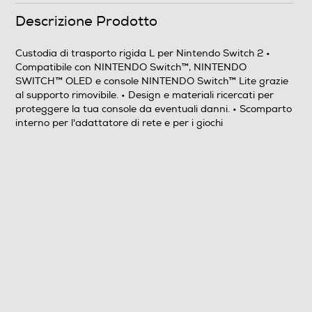
Descrizione Prodotto
Informazioni sulla sicurezza del prodotto
Clicca qui
Custodia di trasporto rigida L per Nintendo Switch 2 •
Compatibile con NINTENDO Switch™, NINTENDO
SWITCH™ OLED e console NINTENDO Switch™ Lite grazie
al supporto rimovibile. • Design e materiali ricercati per
proteggere la tua console da eventuali danni. • Scomparto
interno per l'adattatore di rete e per i giochi