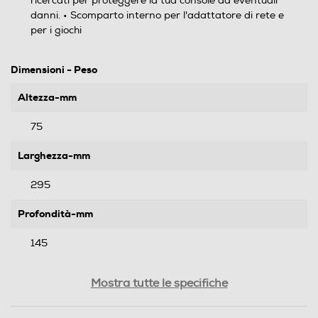
ricercati per proteggere la tua console da eventuali
danni. • Scomparto interno per l'adattatore di rete e
per i giochi
Dimensioni - Peso
Altezza-mm
75
Larghezza-mm
295
Profondità-mm
145
Peso-Kg
Mostra tutte le specifiche
0,4