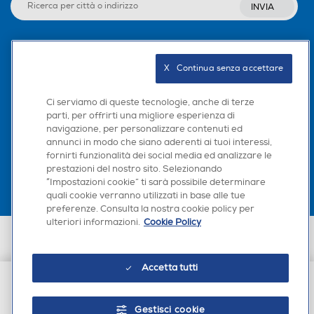
INVIA
Seguici sui social
X   Continua senza accettare
Ci serviamo di queste tecnologie, anche di terze
parti, per offrirti una migliore esperienza di
navigazione, per personalizzare contenuti ed
Scarica la nostra app
annunci in modo che siano aderenti ai tuoi interessi,
fornirti funzionalità dei social media ed analizzare le
prestazioni del nostro sito. Selezionando
“Impostazioni cookie” ti sarà possibile determinare
quali cookie verranno utilizzati in base alle tue
preferenze. Consulta la nostra cookie policy per
ulteriori informazioni.
Cookie Policy
Euronics Italia SpA. Sede legale Via Montefeltro, 6/a 20156 Milano
Partita Iva, Codice Fiscale e iscrizione CCIAA Milano Monza Brianza Lodi
n. 13337170156. Codice intermediario SDI: HHBD9AK. Vendite soggette
Accetta tutti
agli Artt. 45 e ss del Codice del Consumo in tema di Diritti dei
Consumatori.
€ 29,90
Gestisci cookie