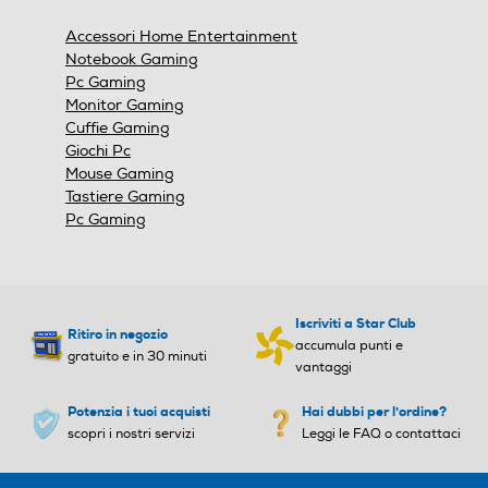
una
finestra
Accessori Home Entertainment
modale.
Notebook Gaming
Pc Gaming
Monitor Gaming
Cuffie Gaming
Giochi Pc
Mouse Gaming
Tastiere Gaming
Pc Gaming
Iscriviti a Star Club
Ritiro in negozio
accumula punti e
gratuito e in 30 minuti
vantaggi
Potenzia i tuoi acquisti
Hai dubbi per l'ordine?
scopri i nostri servizi
Leggi le FAQ o contattaci