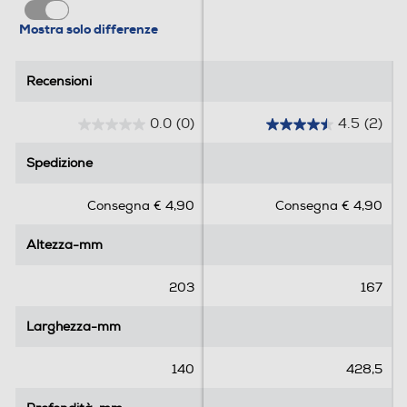
Mostra solo differenze
Recensioni
Recensioni
0.0
(0)
4.5
(2)
0
4
.
.
Spedizione
Spedizione
0
5
s
s
Consegna € 4,90
Consegna € 4,90
u
u
5
5
Altezza-mm
Altezza-mm
s
s
t
t
e
e
203
167
l
l
l
l
Larghezza-mm
Larghezza-mm
e
e
.
.
140
428,5
2
r