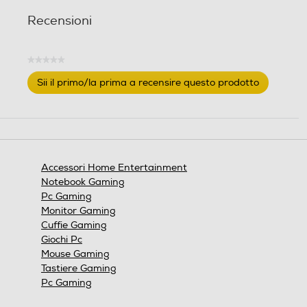
Recensioni
★★★★★
Nessuna
Sii il primo/la prima a recensire questo prodotto
valutazione
.
Questa
azione
aprirà
una
finestra
Accessori Home Entertainment
modale.
Notebook Gaming
Pc Gaming
Monitor Gaming
Cuffie Gaming
Giochi Pc
Mouse Gaming
Tastiere Gaming
Pc Gaming