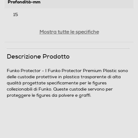
Profondità-mm
15
Peso-Kg
Mostra tutte le specifiche
0,28
Descrizione Prodotto
Informazioni sulla sicurezza del prodotto
Clicca qui
Funko Protector - I Funko Protector Premium Plastic sono
delle custodie protettive in plastica trasparente di alta
qualità progettate specificamente per le figures
collezionabili di Funko. Queste custodie servono per
proteggere le figures da polvere e graffi.