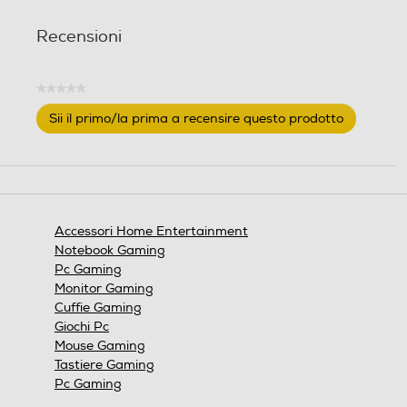
Recensioni
★★★★★
Nessuna
Sii il primo/la prima a recensire questo prodotto
valutazione
.
Questa
azione
aprirà
una
finestra
Accessori Home Entertainment
modale.
Notebook Gaming
Pc Gaming
Monitor Gaming
Cuffie Gaming
Giochi Pc
Mouse Gaming
Tastiere Gaming
Pc Gaming