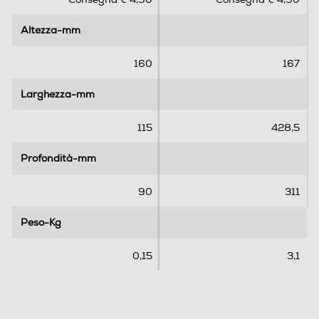
u
u
5
5
Altezza-mm
Altezza-mm
s
s
t
t
e
e
160
167
l
l
l
l
Larghezza-mm
Larghezza-mm
e
e
.
.
115
428,5
2
r
Profondità-mm
Profondità-mm
e
c
90
311
e
n
Peso-Kg
Peso-Kg
s
i
0,15
3,1
o
n
i