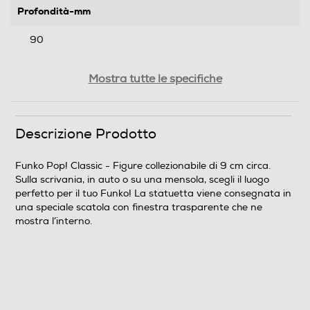
Profondità-mm
90
Peso-Kg
Mostra tutte le specifiche
0,15
Descrizione Prodotto
Informazioni sulla sicurezza del prodotto
Clicca qui
Funko Pop! Classic - Figure collezionabile di 9 cm circa.
Sulla scrivania, in auto o su una mensola, scegli il luogo
perfetto per il tuo Funko! La statuetta viene consegnata in
una speciale scatola con finestra trasparente che ne
mostra l’interno.