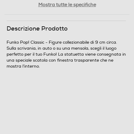
Peso-Kg
Mostra tutte le specifiche
0,15
Descrizione Prodotto
Informazioni sulla sicurezza del prodotto
Clicca qui
Funko Pop! Classic - Figure collezionabile di 9 cm circa.
Sulla scrivania, in auto o su una mensola, scegli il luogo
perfetto per il tuo Funko! La statuetta viene consegnata in
una speciale scatola con finestra trasparente che ne
mostra l’interno.