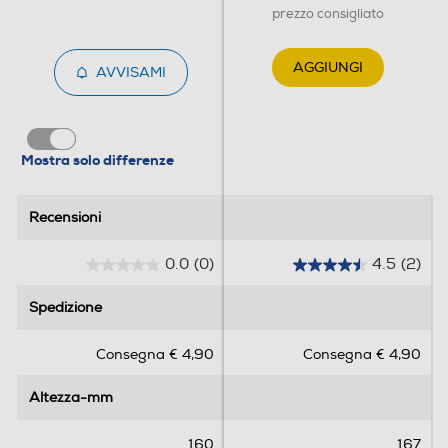
prezzo consigliato
AGGIUNGI
AVVISAMI
Mostra solo differenze
Recensioni
Recensioni
0.0
(0)
4.5
(2)
0
4
.
.
Spedizione
Spedizione
0
5
s
s
Consegna € 4,90
Consegna € 4,90
u
u
5
5
Altezza-mm
Altezza-mm
s
s
t
t
e
e
160
167