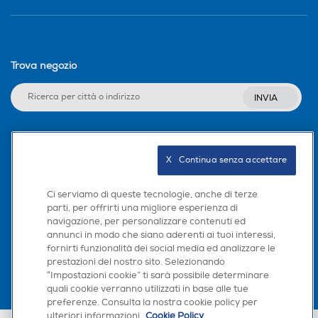
Trova negozio
INVIA
Seguici sui social
X   Continua senza accettare
Ci serviamo di queste tecnologie, anche di terze
parti, per offrirti una migliore esperienza di
navigazione, per personalizzare contenuti ed
Scarica la nostra app
annunci in modo che siano aderenti ai tuoi interessi,
fornirti funzionalità dei social media ed analizzare le
prestazioni del nostro sito. Selezionando
“Impostazioni cookie” ti sarà possibile determinare
quali cookie verranno utilizzati in base alle tue
preferenze. Consulta la nostra cookie policy per
ulteriori informazioni.
Cookie Policy