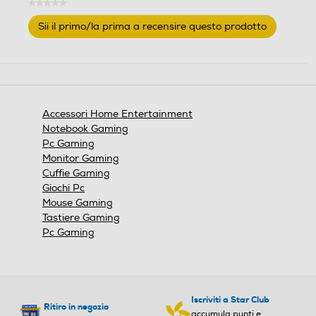
★★★★★
Nessuna
Sii il primo/la prima a recensire questo prodotto
valutazione
.
Questa
azione
aprirà
una
finestra
Accessori Home Entertainment
modale.
Notebook Gaming
Pc Gaming
Monitor Gaming
Cuffie Gaming
Giochi Pc
Mouse Gaming
Tastiere Gaming
Pc Gaming
Iscriviti a Star Club
Ritiro in negozio
accumula punti e