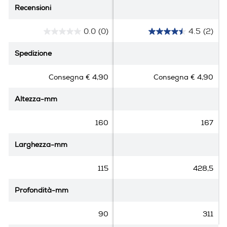
Recensioni
Recensioni
0.0
(0)
4.5
(2)
0
4
.
.
Spedizione
Spedizione
0
5
s
s
Consegna € 4,90
Consegna € 4,90
u
u
5
5
Altezza-mm
Altezza-mm
s
s
t
t
e
e
160
167
l
l
l
l
Larghezza-mm
Larghezza-mm
e
e
.
.
115
428,5
2
r
Profondità-mm
Profondità-mm
e
c
90
311
e