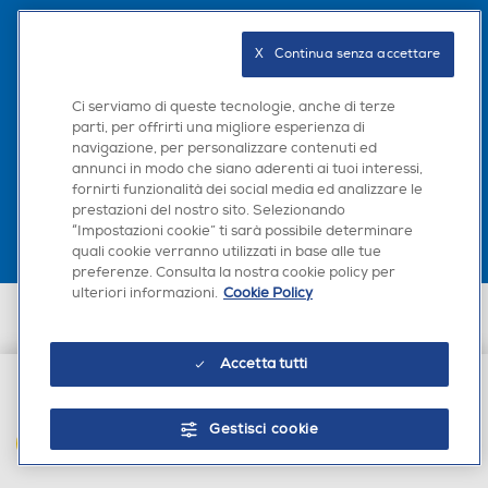
Seguici sui social
X   Continua senza accettare
Ci serviamo di queste tecnologie, anche di terze
parti, per offrirti una migliore esperienza di
navigazione, per personalizzare contenuti ed
Scarica la nostra app
annunci in modo che siano aderenti ai tuoi interessi,
fornirti funzionalità dei social media ed analizzare le
prestazioni del nostro sito. Selezionando
“Impostazioni cookie” ti sarà possibile determinare
quali cookie verranno utilizzati in base alle tue
preferenze. Consulta la nostra cookie policy per
ulteriori informazioni.
Cookie Policy
Euronics Italia SpA. Sede legale Via Montefeltro, 6/a 20156 Milano
Partita Iva, Codice Fiscale e iscrizione CCIAA Milano Monza Brianza Lodi
n. 13337170156. Codice intermediario SDI: HHBD9AK. Vendite soggette
Accetta tutti
agli Artt. 45 e ss del Codice del Consumo in tema di Diritti dei
Consumatori.
€ 16,90
Gestisci cookie
AGGIUNGI AL CARRELLO