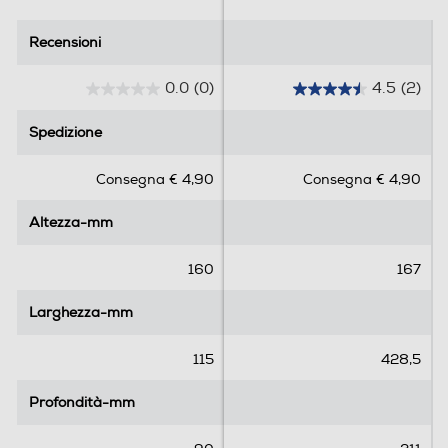
Recensioni
Recensioni
0.0
(0)
4.5
(2)
0
4
.
.
Spedizione
Spedizione
0
5
s
s
Consegna € 4,90
Consegna € 4,90
u
u
5
5
Altezza-mm
Altezza-mm
s
s
t
t
e
e
160
167
l
l
l
l
Larghezza-mm
Larghezza-mm
e
e
.
.
115
428,5
2
r
Profondità-mm
Profondità-mm
e
c