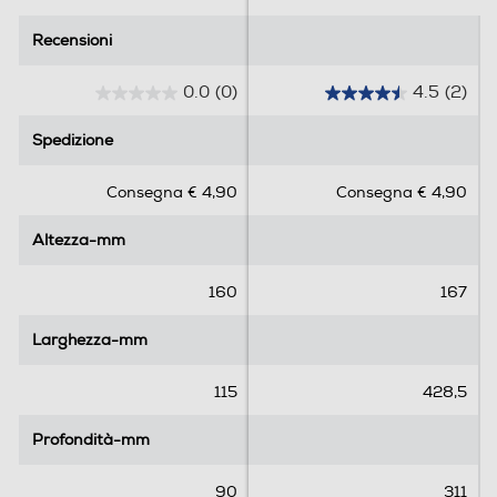
Recensioni
Recensioni
0.0
(0)
4.5
(2)
0
4
.
.
Spedizione
Spedizione
0
5
s
s
Consegna € 4,90
Consegna € 4,90
u
u
5
5
Altezza-mm
Altezza-mm
s
s
t
t
e
e
160
167
l
l
l
l
Larghezza-mm
Larghezza-mm
e
e
.
.
115
428,5
2
r
Profondità-mm
Profondità-mm
e
c
90
311