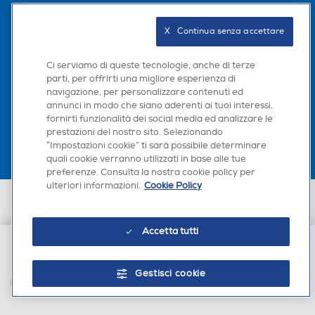
Seguici sui social
X   Continua senza accettare
Ci serviamo di queste tecnologie, anche di terze
parti, per offrirti una migliore esperienza di
navigazione, per personalizzare contenuti ed
Scarica la nostra app
annunci in modo che siano aderenti ai tuoi interessi,
fornirti funzionalità dei social media ed analizzare le
prestazioni del nostro sito. Selezionando
“Impostazioni cookie” ti sarà possibile determinare
quali cookie verranno utilizzati in base alle tue
preferenze. Consulta la nostra cookie policy per
ulteriori informazioni.
Cookie Policy
Euronics Italia SpA. Sede legale Via Montefeltro, 6/a 20156 Milano
Partita Iva, Codice Fiscale e iscrizione CCIAA Milano Monza Brianza Lodi
n. 13337170156. Codice intermediario SDI: HHBD9AK. Vendite soggette
Accetta tutti
agli Artt. 45 e ss del Codice del Consumo in tema di Diritti dei
Consumatori.
€ 16,90
Gestisci cookie
AGGIUNGI AL CARRELLO