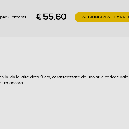
€ 55,60
per 4 prodotti
AGGIUNGI 4 AL CARRE
s in vinile, alte circa 9 cm, caratterizzate da uno stile caricatura
 altro ancora.